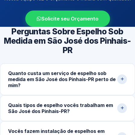
Solicite seu Orçamento
Perguntas Sobre Espelho Sob
Medida em São José dos Pinhais-
PR
Quanto custa um serviço de espelho sob
medida em São José dos Pinhais-PR perto de
mim?
O valor varia conforme o tamanho, o tipo de
Quais tipos de espelho vocês trabalham em
acabamento, a espessura do material e a complexidade
São José dos Pinhais-PR?
do projeto. Projetos simples começam em torno de
R$180,00, enquanto soluções mais elaboradas podem
Trabalhamos com espelhos comuns, bronze, fumê e
chegar a R$700,00 ou mais. Solicite uma medição pelo
Vocês fazem instalação de espelhos em
jateados, além de acabamentos como lapidação, bisotê