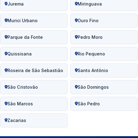
Jurema
Miringuava
Murici Urbano
Ouro Fino
Parque da Fonte
Pedro Moro
Quissisana
Rio Pequeno
Roseira de São Sebastião
Santo Antônio
São Cristovão
São Domingos
São Marcos
São Pedro
Zacarias