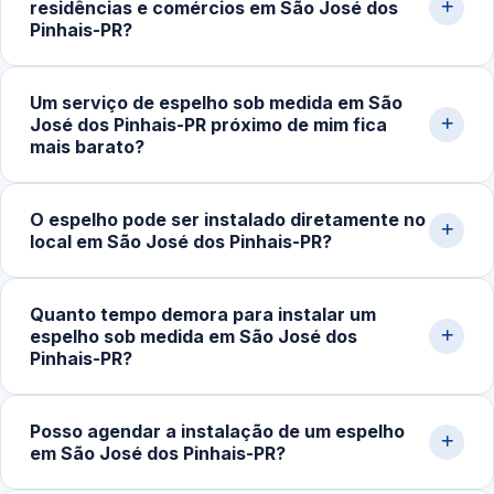
residências e comércios em São José dos
WhatsApp para receber um orçamento detalhado.
e molduras sob medida. Atendemos diferentes
Pinhais-PR?
espessuras conforme a aplicação em banheiros, salas,
quartos, lojas e academias.
Sim. Atuamos na fabricação, instalação e ajuste de
Um serviço de espelho sob medida em São
espelhos personalizados para paredes, banheiros, salas,
José dos Pinhais-PR próximo de mim fica
academias, lojas e ambientes comerciais, com
mais barato?
nivelamento e fixação seguros.
Em muitos casos, sim. O atendimento por uma vidraçaria
O espelho pode ser instalado diretamente no
próxima da sua localização reduz os custos de
local em São José dos Pinhais-PR?
deslocamento e transporte do espelho e agiliza a
execução do serviço.
Sim. Realizamos todo o serviço no próprio ambiente,
Quanto tempo demora para instalar um
incluindo medição, recorte de ajuste e fixação.
espelho sob medida em São José dos
Utilizamos ferramentas adequadas para garantir
Pinhais-PR?
precisão, segurança e encaixe perfeito.
Após a aprovação do orçamento e a fabricação do
Posso agendar a instalação de um espelho
espelho, instalações simples levam de 1 a 3 horas.
em São José dos Pinhais-PR?
Projetos maiores ou painéis espelhados mais detalhados
podem exigir um período maior para execução segura.