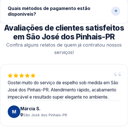
Sim. Além de atendimentos imediatos, trabalhamos com
Quais métodos de pagamento estão
agendamento conforme a disponibilidade do cliente,
disponíveis?
incluindo finais de semana, para medição, fabricação e
instalação completa.
Avaliações de clientes satisfeitos
Aceitamos Pix, dinheiro, cartões de crédito e débito e
transferências bancárias, oferecendo mais flexibilidade
em São José dos Pinhais-PR
no pagamento.
Confira alguns relatos de quem já contratou nossos
serviços!
Gostei muito do serviço de espelho sob medida em São
José dos Pinhais-PR. Atendimento rápido, acabamento
impecável e resultado super elegante no ambiente.
Márcia S.
M
São José dos Pinhais-PR