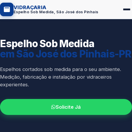
VIDRAÇARIA
Espelho Sob Medida, São José dos Pinhais
Espelho Sob Medida
Box de Vidro
em São José dos Pinhais-PR
Portas em Vidro
Guarda-Corpo
Espelhos cortados sob medida para o seu ambiente.
Medição, fabricação e instalação por vidraceiros
Janelas de Vidro
experientes.
Espelho Sob Medida
Fachada de Vidro
Solicite Já
Parede de Vidro
Cobertura de Vidro