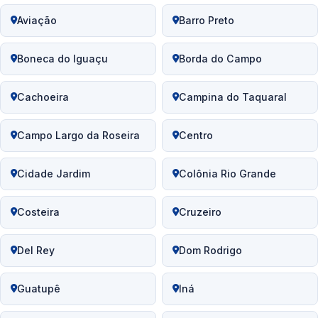
Aviação
Barro Preto
Boneca do Iguaçu
Borda do Campo
Cachoeira
Campina do Taquaral
Campo Largo da Roseira
Centro
Cidade Jardim
Colônia Rio Grande
Costeira
Cruzeiro
Del Rey
Dom Rodrigo
Guatupê
Iná