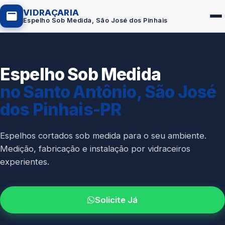
VIDRAÇARIA
Espelho Sob Medida, São José dos Pinhais
Espelho Sob Medida
Box de Vidro
no Santo Antônio, São José
Portas em Vidro
dos Pinhais-PR
Guarda-Corpo
Janelas de Vidro
Espelhos cortados sob medida para o seu ambiente.
Medição, fabricação e instalação por vidraceiros
Espelho Sob Medida
experientes.
Fachada de Vidro
Parede de Vidro
Solicite Já
Cobertura de Vidro