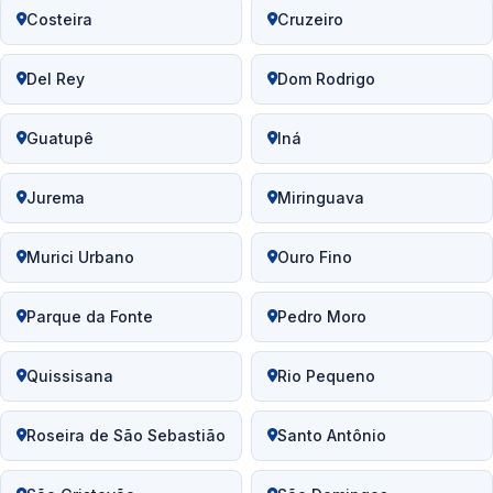
Costeira
Cruzeiro
Del Rey
Dom Rodrigo
Guatupê
Iná
Jurema
Miringuava
Murici Urbano
Ouro Fino
Parque da Fonte
Pedro Moro
Quissisana
Rio Pequeno
Roseira de São Sebastião
Santo Antônio