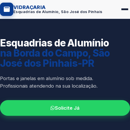
VIDRAÇARIA
Esquadrias de Alumínio, São José dos Pinhais
Esquadrias de Alumínio
Box de Vidro
na Borda do Campo, São
Portas em Vidro
José dos Pinhais-PR
Guarda-Corpo
Janelas de Vidro
Portas e janelas em alumínio sob medida.
Profissionais atendendo na sua localização.
Espelho Sob Medida
Fachada de Vidro
Solicite Já
Parede de Vidro
Cobertura de Vidro