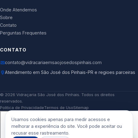
Onde Atendemos
Sobre
Contato
Perguntas Frequentes
CONTATO
contato@vidracariaemsaojosedospinhais.com
Atendimento em São José dos Pinhais-PR e regioes parceiras
©
2026
Vidraçaria São José dos Pinhais
. Todos os direitos
reservados.
Politica de Privacidade
Termos de Uso
Sitemap
Usamos cookies apenas para medir acessos e
melhorar a experiência do site. Você pode aceitar ou
recusar esse rastreamento.