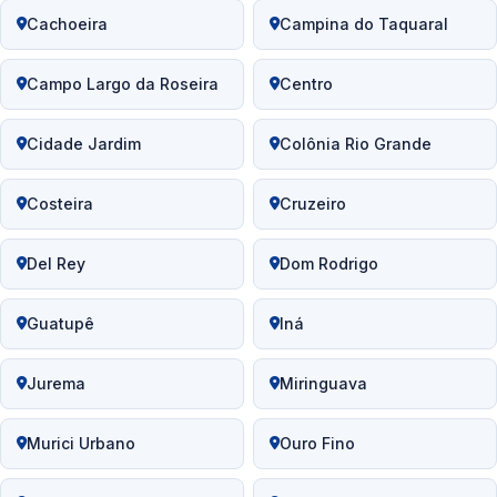
Cachoeira
Campina do Taquaral
Campo Largo da Roseira
Centro
Cidade Jardim
Colônia Rio Grande
Costeira
Cruzeiro
Del Rey
Dom Rodrigo
Guatupê
Iná
Jurema
Miringuava
Murici Urbano
Ouro Fino