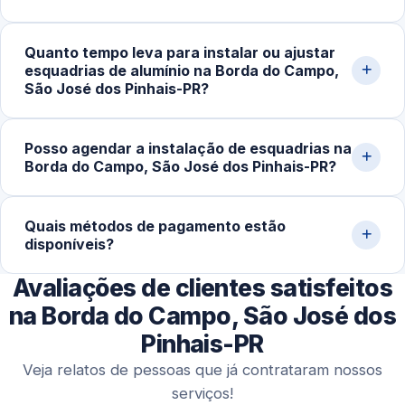
precisão e melhor acabamento final.
Trabalhamos com portas e janelas de correr, de abrir,
Quanto tempo leva para instalar ou ajustar
maxim-ar e basculantes, além de fechamentos de
esquadrias de alumínio na Borda do Campo,
sacada, divisórias e estruturas sob medida, sempre com
São José dos Pinhais-PR?
perfis adequados a cada projeto.
Em serviços simples, regulagens e pequenas
Posso agendar a instalação de esquadrias na
instalações levam de 1 a 3 horas. Projetos maiores,
Borda do Campo, São José dos Pinhais-PR?
como portas e janelas sob medida, podem exigir mais
tempo para garantir precisão e acabamento.
Sim. Além de atendimentos emergenciais, trabalhamos
Quais métodos de pagamento estão
com agendamentos programados para obras, reformas
disponíveis?
e projetos completos, com melhor organização e maior
precisão na execução.
Avaliações de clientes satisfeitos
Aceitamos Pix, cartões de crédito e débito,
transferências bancárias e dinheiro, oferecendo
na Borda do Campo, São José dos
praticidade aos clientes.
Pinhais-PR
Veja relatos de pessoas que já contrataram nossos
serviços!