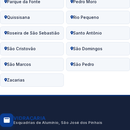
Parque da Fonte
Pedro Moro
Quissisana
Rio Pequeno
Roseira de São Sebastião
Santo Antônio
São Cristovão
São Domingos
São Marcos
São Pedro
Zacarias
VIDRAÇARIA
Esquadrias de Alumínio, São José dos Pinhais