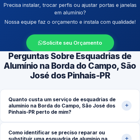
Precisa instalar, trocar perfis ou ajustar portas e janelas
em alumínio?
Nossa equipe faz o orçamento e instala com qualidade!
Solicite seu Orçamento
Perguntas Sobre Esquadrias de
Alumínio na Borda do Campo, São
José dos Pinhais-PR
Quanto custa um serviço de esquadrias de
alumínio na Borda do Campo, São José dos
Pinhais-PR perto de mim?
O valor varia conforme tipo de estrutura, dimensões,
Como identificar se preciso reparar ou
acabamento e complexidade. Preços começam em
substituir uma esquadria de alumínio na