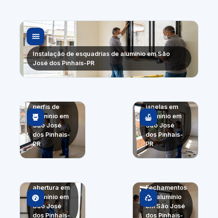
Instalação de esquadrias de alumínio em São
José dos Pinhais-PR
Troca de
Portas e
perfis de
janelas em
alumínio em
alumínio em
São José
São José
dos Pinhais-
dos Pinhais-
PR
PR
Sistemas de
abertura em
Fechamentos
alumínio em
em alumínio
São José
em São José
dos Pinhais-
dos Pinhais-