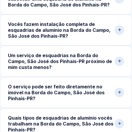
R$180,00 e chegam a R$800,00 ou mais em projetos
Borda do Campo, São José dos Pinhais-PR?
personalizados. Solicite um orçamento rápido pelo nosso
WhatsApp.
Sinais comuns são dificuldade ao abrir ou fechar, folgas,
Vocês fazem instalação completa de
ruídos durante o uso, desalinhamento, perda de vedação
esquadrias de alumínio na Borda do Campo,
contra vento e chuva e desgaste em roldanas e fechos.
São José dos Pinhais-PR?
A avaliação técnica indica se basta ajuste ou
substituição.
Sim. Executamos instalação de portas, janelas,
Um serviço de esquadrias na Borda do
fachadas, divisórias e outros sistemas em alumínio sob
Campo, São José dos Pinhais-PR próximo de
medida, do projeto inicial ao ajuste final, com materiais
mim custa menos?
de qualidade e técnicas seguras.
Em muitos casos, sim. A proximidade reduz custos de
O serviço pode ser feito diretamente no
deslocamento e permite atendimento mais rápido,
imóvel na Borda do Campo, São José dos
otimizando o tempo de execução e facilitando visitas
Pinhais-PR?
técnicas e suporte em ajustes futuros.
Sim. A maior parte dos trabalhos é realizada no próprio
Quais tipos de esquadrias de alumínio vocês
imóvel, com ferramentas específicas para medição,
trabalham na Borda do Campo, São José dos
montagem e regulagem no local, o que garante mais
Pinhais-PR?