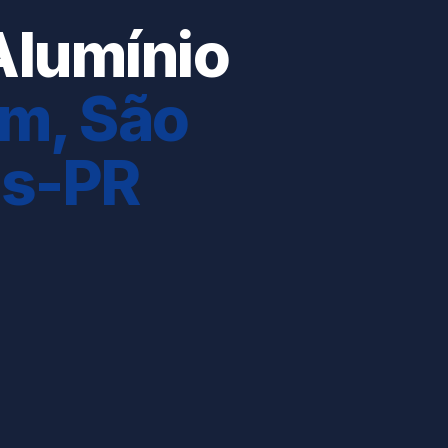
Alumínio
im, São
is-PR