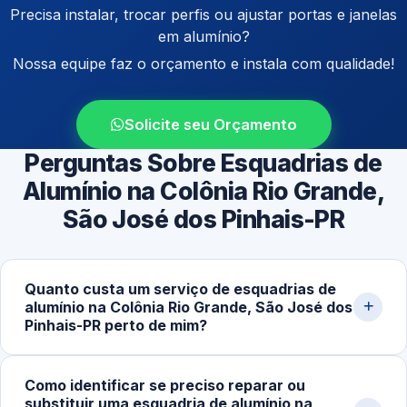
Precisa instalar, trocar perfis ou ajustar portas e janelas
em alumínio?
Nossa equipe faz o orçamento e instala com qualidade!
Solicite seu Orçamento
Perguntas Sobre Esquadrias de
Alumínio na Colônia Rio Grande,
São José dos Pinhais-PR
Quanto custa um serviço de esquadrias de
alumínio na Colônia Rio Grande, São José dos
Pinhais-PR perto de mim?
O valor varia conforme tipo de estrutura, dimensões,
Como identificar se preciso reparar ou
acabamento e complexidade. Preços começam em
substituir uma esquadria de alumínio na