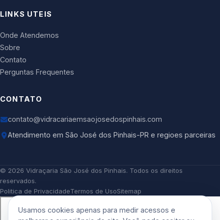
LINKS UTEIS
Onde Atendemos
Sobre
Contato
Perguntas Frequentes
CONTATO
contato@vidracariaemsaojosedospinhais.com
Atendimento em São José dos Pinhais-PR e regioes parceiras
©
2026
Vidraçaria São José dos Pinhais
. Todos os direitos
reservados.
Politica de Privacidade
Termos de Uso
Sitemap
Usamos cookies apenas para medir acessos e