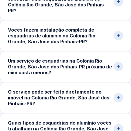
R$180,00 e chegam a R$800,00 ou mais em projetos
Colônia Rio Grande, São José dos Pinhais-
personalizados. Solicite um orçamento rápido pelo nosso
PR?
WhatsApp.
Sinais comuns são dificuldade ao abrir ou fechar, folgas,
Vocês fazem instalação completa de
ruídos durante o uso, desalinhamento, perda de vedação
esquadrias de alumínio na Colônia Rio
contra vento e chuva e desgaste em roldanas e fechos.
Grande, São José dos Pinhais-PR?
A avaliação técnica indica se basta ajuste ou
substituição.
Sim. Executamos instalação de portas, janelas,
Um serviço de esquadrias na Colônia Rio
fachadas, divisórias e outros sistemas em alumínio sob
Grande, São José dos Pinhais-PR próximo de
medida, do projeto inicial ao ajuste final, com materiais
mim custa menos?
de qualidade e técnicas seguras.
Em muitos casos, sim. A proximidade reduz custos de
O serviço pode ser feito diretamente no
deslocamento e permite atendimento mais rápido,
imóvel na Colônia Rio Grande, São José dos
otimizando o tempo de execução e facilitando visitas
Pinhais-PR?
técnicas e suporte em ajustes futuros.
Sim. A maior parte dos trabalhos é realizada no próprio
Quais tipos de esquadrias de alumínio vocês
imóvel, com ferramentas específicas para medição,
trabalham na Colônia Rio Grande, São José