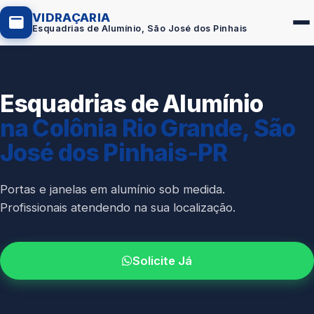
VIDRAÇARIA
Esquadrias de Alumínio, São José dos Pinhais
Esquadrias de Alumínio
Box de Vidro
na Colônia Rio Grande, São
Portas em Vidro
José dos Pinhais-PR
Guarda-Corpo
Janelas de Vidro
Portas e janelas em alumínio sob medida.
Profissionais atendendo na sua localização.
Espelho Sob Medida
Fachada de Vidro
Solicite Já
Parede de Vidro
Cobertura de Vidro