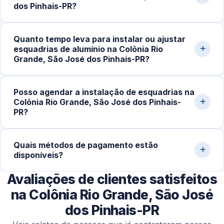
montagem e regulagem no local, o que garante mais
dos Pinhais-PR?
precisão e melhor acabamento final.
Trabalhamos com portas e janelas de correr, de abrir,
Quanto tempo leva para instalar ou ajustar
maxim-ar e basculantes, além de fechamentos de
esquadrias de alumínio na Colônia Rio
sacada, divisórias e estruturas sob medida, sempre com
Grande, São José dos Pinhais-PR?
perfis adequados a cada projeto.
Em serviços simples, regulagens e pequenas
Posso agendar a instalação de esquadrias na
instalações levam de 1 a 3 horas. Projetos maiores,
Colônia Rio Grande, São José dos Pinhais-
como portas e janelas sob medida, podem exigir mais
PR?
tempo para garantir precisão e acabamento.
Sim. Além de atendimentos emergenciais, trabalhamos
Quais métodos de pagamento estão
com agendamentos programados para obras, reformas
disponíveis?
e projetos completos, com melhor organização e maior
precisão na execução.
Avaliações de clientes satisfeitos
Aceitamos Pix, cartões de crédito e débito,
transferências bancárias e dinheiro, oferecendo
na Colônia Rio Grande, São José
praticidade aos clientes.
dos Pinhais-PR