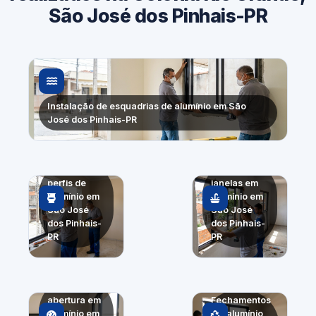
São José dos Pinhais-PR
Instalação de esquadrias de alumínio em São
José dos Pinhais-PR
Troca de
Portas e
perfis de
janelas em
alumínio em
alumínio em
São José
São José
dos Pinhais-
dos Pinhais-
PR
PR
Sistemas de
abertura em
Fechamentos
alumínio em
em alumínio