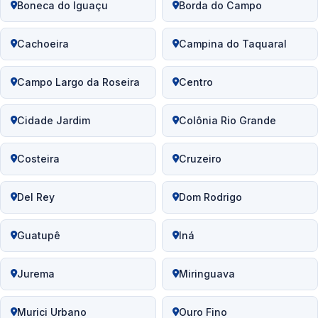
Boneca do Iguaçu
Borda do Campo
Cachoeira
Campina do Taquaral
Campo Largo da Roseira
Centro
Cidade Jardim
Colônia Rio Grande
Costeira
Cruzeiro
Del Rey
Dom Rodrigo
Guatupê
Iná
Jurema
Miringuava
Murici Urbano
Ouro Fino