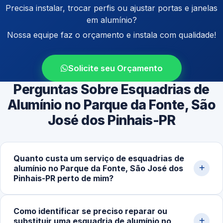
Precisa instalar, trocar perfis ou ajustar portas e janelas
em alumínio?
Nossa equipe faz o orçamento e instala com qualidade!
Solicite seu Orçamento
Perguntas Sobre Esquadrias de
Alumínio no Parque da Fonte, São
José dos Pinhais-PR
Quanto custa um serviço de esquadrias de
alumínio no Parque da Fonte, São José dos
Pinhais-PR perto de mim?
O valor varia conforme tipo de estrutura, dimensões,
Como identificar se preciso reparar ou
acabamento e complexidade. Preços começam em
substituir uma esquadria de alumínio no