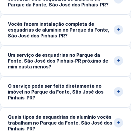
R$180,00 e chegam a R$800,00 ou mais em projetos
Parque da Fonte, São José dos Pinhais-PR?
personalizados. Solicite um orçamento rápido pelo nosso
WhatsApp.
Sinais comuns são dificuldade ao abrir ou fechar, folgas,
Vocês fazem instalação completa de
ruídos durante o uso, desalinhamento, perda de vedação
esquadrias de alumínio no Parque da Fonte,
contra vento e chuva e desgaste em roldanas e fechos.
São José dos Pinhais-PR?
A avaliação técnica indica se basta ajuste ou
substituição.
Sim. Executamos instalação de portas, janelas,
Um serviço de esquadrias no Parque da
fachadas, divisórias e outros sistemas em alumínio sob
Fonte, São José dos Pinhais-PR próximo de
medida, do projeto inicial ao ajuste final, com materiais
mim custa menos?
de qualidade e técnicas seguras.
Em muitos casos, sim. A proximidade reduz custos de
O serviço pode ser feito diretamente no
deslocamento e permite atendimento mais rápido,
imóvel no Parque da Fonte, São José dos
otimizando o tempo de execução e facilitando visitas
Pinhais-PR?
técnicas e suporte em ajustes futuros.
Sim. A maior parte dos trabalhos é realizada no próprio
Quais tipos de esquadrias de alumínio vocês
imóvel, com ferramentas específicas para medição,
trabalham no Parque da Fonte, São José dos
montagem e regulagem no local, o que garante mais
Pinhais-PR?