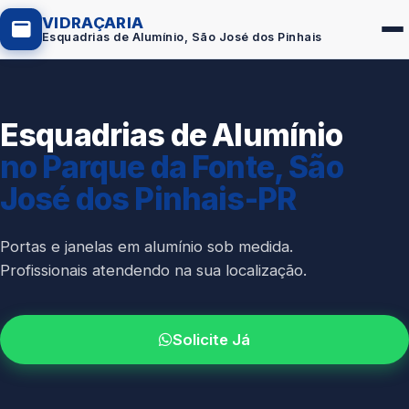
VIDRAÇARIA
Esquadrias de Alumínio, São José dos Pinhais
Esquadrias de Alumínio
Box de Vidro
no Parque da Fonte, São
Portas em Vidro
José dos Pinhais-PR
Guarda-Corpo
Janelas de Vidro
Portas e janelas em alumínio sob medida.
Profissionais atendendo na sua localização.
Espelho Sob Medida
Fachada de Vidro
Solicite Já
Parede de Vidro
Cobertura de Vidro