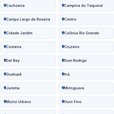
Cachoeira
Campina do Taquaral
Campo Largo da Roseira
Centro
Cidade Jardim
Colônia Rio Grande
Costeira
Cruzeiro
Del Rey
Dom Rodrigo
Guatupê
Iná
Jurema
Miringuava
Murici Urbano
Ouro Fino