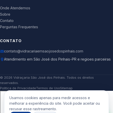
Onde Atendemos
Sobre
Contato
Perguntas Frequentes
CONTATO
contato@vidracariaemsaojosedospinhais.com
Atendimento em São José dos Pinhais-PR e regioes parceiras
©
2026
Vidraçaria São José dos Pinhais
. Todos os direitos
reservados.
Politica de Privacidade
Termos de Uso
Sitemap
Usamos cookies apenas para medir acessos e
melhorar a experiência do site. Você pode aceitar ou
recusar esse rastreamento.