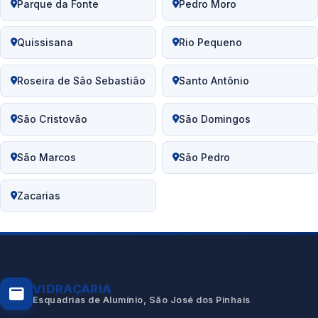
Parque da Fonte
Pedro Moro
Quissisana
Rio Pequeno
Roseira de São Sebastião
Santo Antônio
São Cristovão
São Domingos
São Marcos
São Pedro
Zacarias
VIDRAÇARIA
Esquadrias de Alumínio, São José dos Pinhais