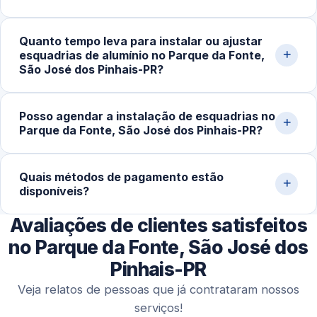
precisão e melhor acabamento final.
Trabalhamos com portas e janelas de correr, de abrir,
Quanto tempo leva para instalar ou ajustar
maxim-ar e basculantes, além de fechamentos de
esquadrias de alumínio no Parque da Fonte,
sacada, divisórias e estruturas sob medida, sempre com
São José dos Pinhais-PR?
perfis adequados a cada projeto.
Em serviços simples, regulagens e pequenas
Posso agendar a instalação de esquadrias no
instalações levam de 1 a 3 horas. Projetos maiores,
Parque da Fonte, São José dos Pinhais-PR?
como portas e janelas sob medida, podem exigir mais
tempo para garantir precisão e acabamento.
Sim. Além de atendimentos emergenciais, trabalhamos
Quais métodos de pagamento estão
com agendamentos programados para obras, reformas
disponíveis?
e projetos completos, com melhor organização e maior
precisão na execução.
Avaliações de clientes satisfeitos
Aceitamos Pix, cartões de crédito e débito,
transferências bancárias e dinheiro, oferecendo
no Parque da Fonte, São José dos
praticidade aos clientes.
Pinhais-PR
Veja relatos de pessoas que já contrataram nossos
serviços!