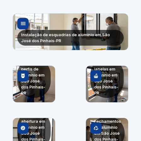
Instalação de esquadrias de alumínio em São
José dos Pinhais-PR
Troca de
Portas e
perfis de
janelas em
alumínio em
alumínio em
São José
São José
dos Pinhais-
dos Pinhais-
PR
PR
Sistemas de
abertura em
Fechamentos
alumínio em
em alumínio
São José
em São José
dos Pinhais-
dos Pinhais-