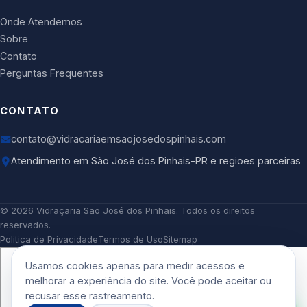
Onde Atendemos
Sobre
Contato
Perguntas Frequentes
CONTATO
contato@vidracariaemsaojosedospinhais.com
Atendimento em São José dos Pinhais-PR e regioes parceiras
©
2026
Vidraçaria São José dos Pinhais
. Todos os direitos
reservados.
Politica de Privacidade
Termos de Uso
Sitemap
Usamos cookies apenas para medir acessos e
melhorar a experiência do site. Você pode aceitar ou
recusar esse rastreamento.