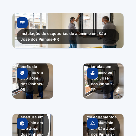
Instalação de esquadrias de alumínio em São
José dos Pinhais-PR
Troca de
Portas e
perfis de
janelas em
alumínio em
alumínio em
São José
São José
dos Pinhais-
dos Pinhais-
PR
PR
Sistemas de
abertura em
Fechamentos
alumínio em
em alumínio
São José
em São José
dos Pinhais-
dos Pinhais-