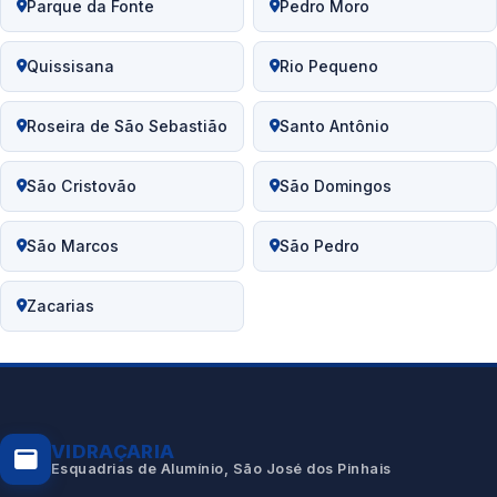
Parque da Fonte
Pedro Moro
Quissisana
Rio Pequeno
Roseira de São Sebastião
Santo Antônio
São Cristovão
São Domingos
São Marcos
São Pedro
Zacarias
VIDRAÇARIA
Esquadrias de Alumínio, São José dos Pinhais