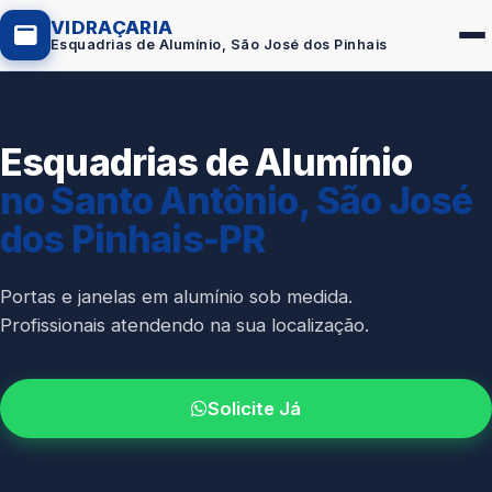
VIDRAÇARIA
Esquadrias de Alumínio, São José dos Pinhais
Esquadrias de Alumínio
Box de Vidro
no Santo Antônio, São José
Portas em Vidro
dos Pinhais-PR
Guarda-Corpo
Janelas de Vidro
Portas e janelas em alumínio sob medida.
Profissionais atendendo na sua localização.
Espelho Sob Medida
Fachada de Vidro
Solicite Já
Parede de Vidro
Cobertura de Vidro