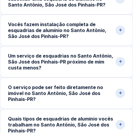
R$180,00 e chegam a R$800,00 ou mais em projetos
Santo Antônio, São José dos Pinhais-PR?
personalizados. Solicite um orçamento rápido pelo nosso
WhatsApp.
Sinais comuns são dificuldade ao abrir ou fechar, folgas,
Vocês fazem instalação completa de
ruídos durante o uso, desalinhamento, perda de vedação
esquadrias de alumínio no Santo Antônio,
contra vento e chuva e desgaste em roldanas e fechos.
São José dos Pinhais-PR?
A avaliação técnica indica se basta ajuste ou
substituição.
Sim. Executamos instalação de portas, janelas,
Um serviço de esquadrias no Santo Antônio,
fachadas, divisórias e outros sistemas em alumínio sob
São José dos Pinhais-PR próximo de mim
medida, do projeto inicial ao ajuste final, com materiais
custa menos?
de qualidade e técnicas seguras.
Em muitos casos, sim. A proximidade reduz custos de
O serviço pode ser feito diretamente no
deslocamento e permite atendimento mais rápido,
imóvel no Santo Antônio, São José dos
otimizando o tempo de execução e facilitando visitas
Pinhais-PR?
técnicas e suporte em ajustes futuros.
Sim. A maior parte dos trabalhos é realizada no próprio
Quais tipos de esquadrias de alumínio vocês
imóvel, com ferramentas específicas para medição,
trabalham no Santo Antônio, São José dos
montagem e regulagem no local, o que garante mais
Pinhais-PR?