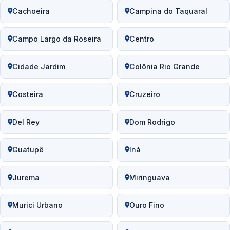
Cachoeira
Campina do Taquaral
Campo Largo da Roseira
Centro
Cidade Jardim
Colônia Rio Grande
Costeira
Cruzeiro
Del Rey
Dom Rodrigo
Guatupê
Iná
Jurema
Miringuava
Murici Urbano
Ouro Fino