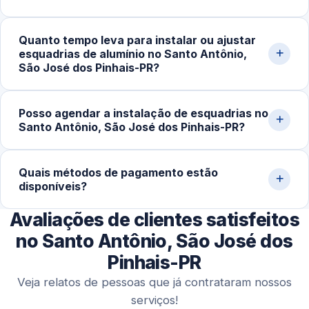
precisão e melhor acabamento final.
Trabalhamos com portas e janelas de correr, de abrir,
Quanto tempo leva para instalar ou ajustar
maxim-ar e basculantes, além de fechamentos de
esquadrias de alumínio no Santo Antônio,
sacada, divisórias e estruturas sob medida, sempre com
São José dos Pinhais-PR?
perfis adequados a cada projeto.
Em serviços simples, regulagens e pequenas
Posso agendar a instalação de esquadrias no
instalações levam de 1 a 3 horas. Projetos maiores,
Santo Antônio, São José dos Pinhais-PR?
como portas e janelas sob medida, podem exigir mais
tempo para garantir precisão e acabamento.
Sim. Além de atendimentos emergenciais, trabalhamos
Quais métodos de pagamento estão
com agendamentos programados para obras, reformas
disponíveis?
e projetos completos, com melhor organização e maior
precisão na execução.
Avaliações de clientes satisfeitos
Aceitamos Pix, cartões de crédito e débito,
transferências bancárias e dinheiro, oferecendo
no Santo Antônio, São José dos
praticidade aos clientes.
Pinhais-PR
Veja relatos de pessoas que já contrataram nossos
serviços!