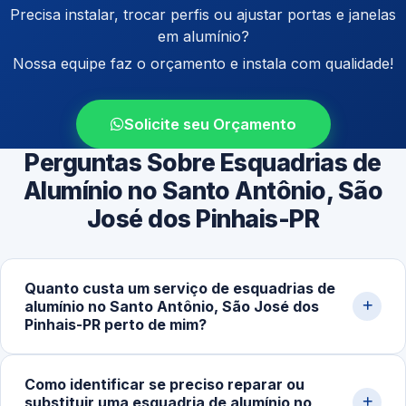
Precisa instalar, trocar perfis ou ajustar portas e janelas
em alumínio?
Nossa equipe faz o orçamento e instala com qualidade!
Solicite seu Orçamento
Perguntas Sobre Esquadrias de
Alumínio no Santo Antônio, São
José dos Pinhais-PR
Quanto custa um serviço de esquadrias de
alumínio no Santo Antônio, São José dos
Pinhais-PR perto de mim?
O valor varia conforme tipo de estrutura, dimensões,
Como identificar se preciso reparar ou
acabamento e complexidade. Preços começam em
substituir uma esquadria de alumínio no