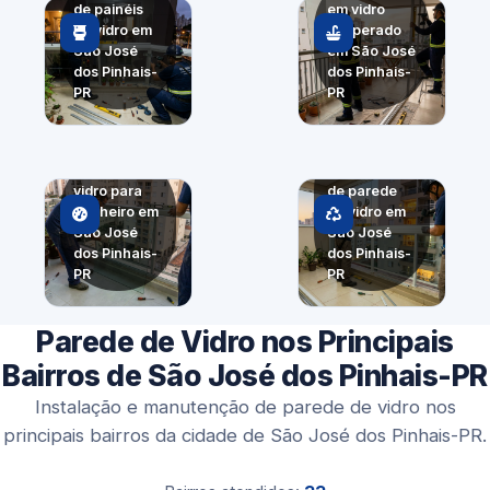
de painéis
em vidro
de vidro em
temperado
São José
em São José
dos Pinhais-
dos Pinhais-
PR
PR
Painel
Divisória de
panorâmico
vidro para
de parede
banheiro em
de vidro em
São José
São José
dos Pinhais-
dos Pinhais-
PR
PR
Parede de Vidro nos Principais
Bairros de São José dos Pinhais-PR
Instalação e manutenção de parede de vidro nos
principais bairros da cidade de São José dos Pinhais-PR.