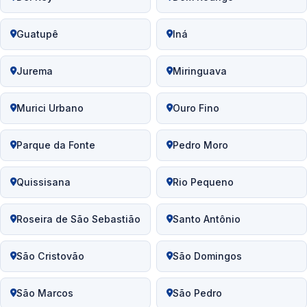
Guatupê
Iná
Jurema
Miringuava
Murici Urbano
Ouro Fino
Parque da Fonte
Pedro Moro
Quissisana
Rio Pequeno
Roseira de São Sebastião
Santo Antônio
São Cristovão
São Domingos
São Marcos
São Pedro