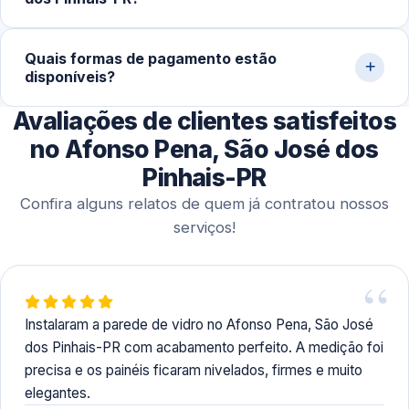
divisórias, podem demandar 1 a 2 dias para conclusão
completa.
Sim. Trabalhamos com agendamento conforme a
Quais formas de pagamento estão
disponibilidade do cliente, incluindo finais de semana,
disponíveis?
para realizar medição, orçamento e montagem de
paredes de vidro em residências e comércios.
Avaliações de clientes satisfeitos
Aceitamos Pix, dinheiro, cartões de crédito e débito,
além de transferência bancária para facilitar o processo.
no Afonso Pena, São José dos
Pinhais-PR
Confira alguns relatos de quem já contratou nossos
serviços!
Instalaram a parede de vidro no Afonso Pena, São José
dos Pinhais-PR com acabamento perfeito. A medição foi
precisa e os painéis ficaram nivelados, firmes e muito
elegantes.