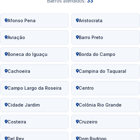
Bairros atendidos:
33
Afonso Pena
Aristocrata
Aviação
Barro Preto
Boneca do Iguaçu
Borda do Campo
Cachoeira
Campina do Taquaral
Campo Largo da Roseira
Centro
Cidade Jardim
Colônia Rio Grande
Costeira
Cruzeiro
Del Rey
Dom Rodrigo