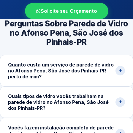
Solicite seu Orçamento
Perguntas Sobre Parede de Vidro
no Afonso Pena, São José dos
Pinhais-PR
Quanto custa um serviço de parede de vidro
no Afonso Pena, São José dos Pinhais-PR
perto de mim?
O investimento varia conforme metragem, tipo de
Quais tipos de vidro vocês trabalham na
estrutura e complexidade. Valores médios ficam entre
parede de vidro no Afonso Pena, São José
R$280,00 e R$1.200,00 por m², podendo mudar
dos Pinhais-PR?
conforme acabamento, espessura do vidro e sistema de
fixação. Solicite uma simulação detalhada pelo
Trabalhamos com vidro temperado incolor, fumê,
Vocês fazem instalação completa de parede
WhatsApp.
jateado, refletivo e laminado, em espessuras de 8mm,