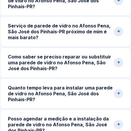
de vidro no Afonso Pena, São José dos
10mm e 12mm conforme a aplicação e o tamanho do
Pinhais-PR?
painel, sempre com sistema de fixação adequado a
cada projeto.
Sim. Realizamos projetos completos de fechamento em
Serviço de parede de vidro no Afonso Pena,
vidro, incluindo painéis fixos, divisórias internas,
São José dos Pinhais-PR próximo de mim é
fechamentos panorâmicos e estruturas para banheiros.
mais barato?
Fazemos medição no local, planejamento técnico e
montagem de alto padrão.
Geralmente é mais econômico. Quando o serviço é
Como saber se preciso reparar ou substituir
executado por uma vidraçaria próxima da sua
uma parede de vidro no Afonso Pena, São
localização, os custos de deslocamento e transporte de
José dos Pinhais-PR?
vidro tendem a ser menores, mantendo o valor final mais
acessível.
Sinais comuns são desalinhamento dos painéis, vibração
Quanto tempo leva para instalar uma parede
ao toque, infiltração de ar, ruído excessivo, trincas ou
de vidro no Afonso Pena, São José dos
perda de vedação entre os módulos. Movimentação nas
Pinhais-PR?
fixações também merece avaliação técnica imediata.
Após a aprovação do orçamento e fabricação do vidro
Posso agendar a medição e a instalação da
temperado, instalações simples levam entre 3 e 6 horas.
parede de vidro no Afonso Pena, São José
Projetos maiores, como fechamentos amplos e
dos Pinhais-PR?