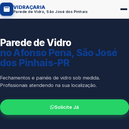
VIDRAÇARIA
Parede de Vidro, São José dos Pinhais
Parede de Vidro
Box de Vidro
no Afonso Pena, São José
Portas em Vidro
dos Pinhais-PR
Guarda-Corpo
Janelas de Vidro
Fechamentos e painéis de vidro sob medida.
Profissionais atendendo na sua localização.
Espelho Sob Medida
Fachada de Vidro
Solicite Já
Parede de Vidro
Cobertura de Vidro