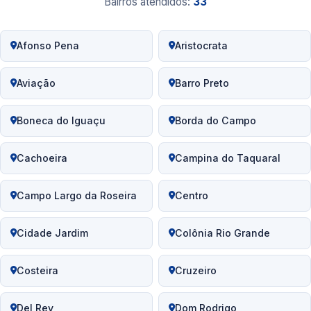
Bairros atendidos:
33
Afonso Pena
Aristocrata
Aviação
Barro Preto
Boneca do Iguaçu
Borda do Campo
Cachoeira
Campina do Taquaral
Campo Largo da Roseira
Centro
Cidade Jardim
Colônia Rio Grande
Costeira
Cruzeiro
Del Rey
Dom Rodrigo