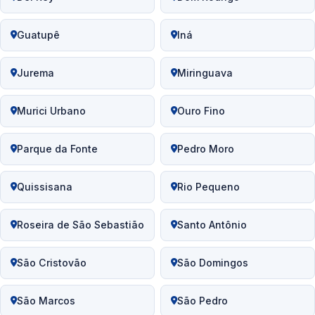
Guatupê
Iná
Jurema
Miringuava
Murici Urbano
Ouro Fino
Parque da Fonte
Pedro Moro
Quissisana
Rio Pequeno
Roseira de São Sebastião
Santo Antônio
São Cristovão
São Domingos
São Marcos
São Pedro