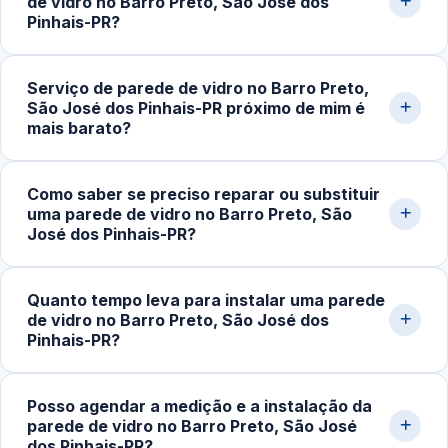
de vidro no Barro Preto, São José dos
10mm e 12mm conforme a aplicação e o tamanho do
Pinhais-PR?
painel, sempre com sistema de fixação adequado a
cada projeto.
Sim. Realizamos projetos completos de fechamento em
Serviço de parede de vidro no Barro Preto,
vidro, incluindo painéis fixos, divisórias internas,
São José dos Pinhais-PR próximo de mim é
fechamentos panorâmicos e estruturas para banheiros.
mais barato?
Fazemos medição no local, planejamento técnico e
montagem de alto padrão.
Geralmente é mais econômico. Quando o serviço é
Como saber se preciso reparar ou substituir
executado por uma vidraçaria próxima da sua
uma parede de vidro no Barro Preto, São
localização, os custos de deslocamento e transporte de
José dos Pinhais-PR?
vidro tendem a ser menores, mantendo o valor final mais
acessível.
Sinais comuns são desalinhamento dos painéis, vibração
Quanto tempo leva para instalar uma parede
ao toque, infiltração de ar, ruído excessivo, trincas ou
de vidro no Barro Preto, São José dos
perda de vedação entre os módulos. Movimentação nas
Pinhais-PR?
fixações também merece avaliação técnica imediata.
Após a aprovação do orçamento e fabricação do vidro
Posso agendar a medição e a instalação da
temperado, instalações simples levam entre 3 e 6 horas.
parede de vidro no Barro Preto, São José
Projetos maiores, como fechamentos amplos e
dos Pinhais-PR?