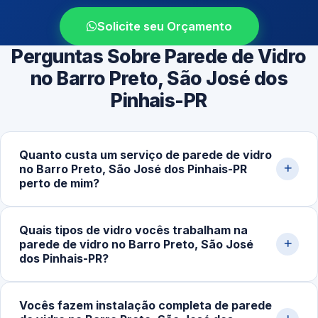
Solicite seu Orçamento
Perguntas Sobre Parede de Vidro
no Barro Preto, São José dos
Pinhais-PR
Quanto custa um serviço de parede de vidro
no Barro Preto, São José dos Pinhais-PR
perto de mim?
O investimento varia conforme metragem, tipo de
Quais tipos de vidro vocês trabalham na
estrutura e complexidade. Valores médios ficam entre
parede de vidro no Barro Preto, São José
R$280,00 e R$1.200,00 por m², podendo mudar
dos Pinhais-PR?
conforme acabamento, espessura do vidro e sistema de
fixação. Solicite uma simulação detalhada pelo
Trabalhamos com vidro temperado incolor, fumê,
Vocês fazem instalação completa de parede
WhatsApp.
jateado, refletivo e laminado, em espessuras de 8mm,