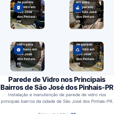
de painéis
em vidro
de vidro em
temperado
São José
em São José
dos Pinhais-
dos Pinhais-
PR
PR
Painel
Divisória de
panorâmico
vidro para
de parede
banheiro em
de vidro em
São José
São José
dos Pinhais-
dos Pinhais-
PR
PR
Parede de Vidro nos Principais
Bairros de São José dos Pinhais-PR
Instalação e manutenção de parede de vidro nos
principais bairros da cidade de São José dos Pinhais-PR.