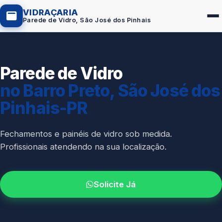
VIDRAÇARIA
Parede de Vidro, São José dos Pinhais
Parede de Vidro
Box de Vidro
no Barro Preto, São José dos
Portas em Vidro
Pinhais-PR
Guarda-Corpo
Janelas de Vidro
Fechamentos e painéis de vidro sob medida.
Profissionais atendendo na sua localização.
Espelho Sob Medida
Fachada de Vidro
Solicite Já
Parede de Vidro
Cobertura de Vidro