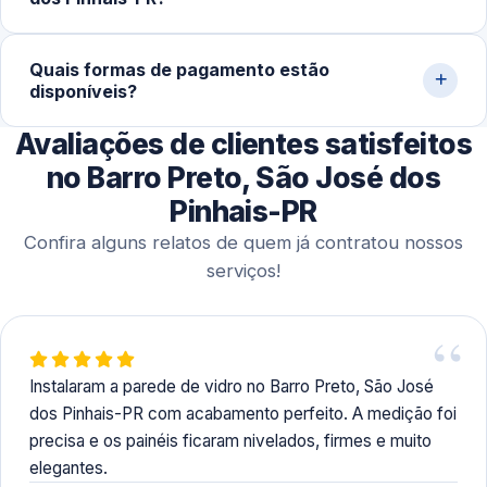
divisórias, podem demandar 1 a 2 dias para conclusão
completa.
Sim. Trabalhamos com agendamento conforme a
Quais formas de pagamento estão
disponibilidade do cliente, incluindo finais de semana,
disponíveis?
para realizar medição, orçamento e montagem de
paredes de vidro em residências e comércios.
Avaliações de clientes satisfeitos
Aceitamos Pix, dinheiro, cartões de crédito e débito,
além de transferência bancária para facilitar o processo.
no Barro Preto, São José dos
Pinhais-PR
Confira alguns relatos de quem já contratou nossos
serviços!
Instalaram a parede de vidro no Barro Preto, São José
dos Pinhais-PR com acabamento perfeito. A medição foi
precisa e os painéis ficaram nivelados, firmes e muito
elegantes.