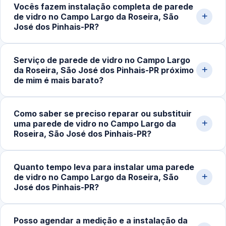
Vocês fazem instalação completa de parede
WhatsApp.
jateado, refletivo e laminado, em espessuras de 8mm,
de vidro no Campo Largo da Roseira, São
10mm e 12mm conforme a aplicação e o tamanho do
José dos Pinhais-PR?
painel, sempre com sistema de fixação adequado a
cada projeto.
Sim. Realizamos projetos completos de fechamento em
Serviço de parede de vidro no Campo Largo
vidro, incluindo painéis fixos, divisórias internas,
da Roseira, São José dos Pinhais-PR próximo
fechamentos panorâmicos e estruturas para banheiros.
de mim é mais barato?
Fazemos medição no local, planejamento técnico e
montagem de alto padrão.
Geralmente é mais econômico. Quando o serviço é
Como saber se preciso reparar ou substituir
executado por uma vidraçaria próxima da sua
uma parede de vidro no Campo Largo da
localização, os custos de deslocamento e transporte de
Roseira, São José dos Pinhais-PR?
vidro tendem a ser menores, mantendo o valor final mais
acessível.
Sinais comuns são desalinhamento dos painéis, vibração
Quanto tempo leva para instalar uma parede
ao toque, infiltração de ar, ruído excessivo, trincas ou
de vidro no Campo Largo da Roseira, São
perda de vedação entre os módulos. Movimentação nas
José dos Pinhais-PR?
fixações também merece avaliação técnica imediata.
Após a aprovação do orçamento e fabricação do vidro
Posso agendar a medição e a instalação da
temperado, instalações simples levam entre 3 e 6 horas.