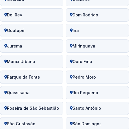
Del Rey
Dom Rodrigo
Guatupê
Iná
Jurema
Miringuava
Murici Urbano
Ouro Fino
Parque da Fonte
Pedro Moro
Quissisana
Rio Pequeno
Roseira de São Sebastião
Santo Antônio
São Cristovão
São Domingos