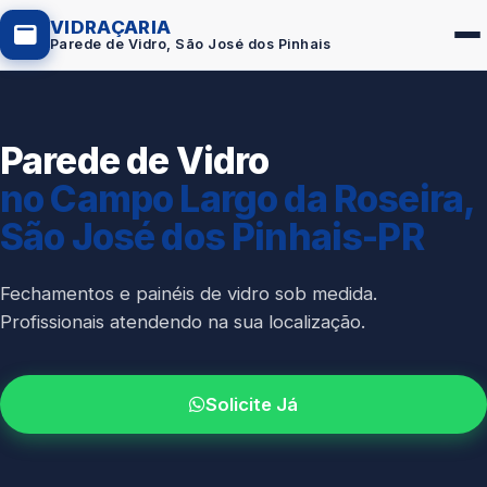
VIDRAÇARIA
Parede de Vidro, São José dos Pinhais
Parede de Vidro
Box de Vidro
no Campo Largo da Roseira,
Portas em Vidro
São José dos Pinhais-PR
Guarda-Corpo
Janelas de Vidro
Fechamentos e painéis de vidro sob medida.
Profissionais atendendo na sua localização.
Espelho Sob Medida
Fachada de Vidro
Solicite Já
Parede de Vidro
Cobertura de Vidro