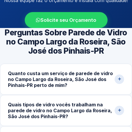
Nossa equipe faz o orçamento e instala com qualidade!
Solicite seu Orçamento
Perguntas Sobre Parede de Vidro
no Campo Largo da Roseira, São
José dos Pinhais-PR
Quanto custa um serviço de parede de vidro
no Campo Largo da Roseira, São José dos
Pinhais-PR perto de mim?
O investimento varia conforme metragem, tipo de
Quais tipos de vidro vocês trabalham na
estrutura e complexidade. Valores médios ficam entre
parede de vidro no Campo Largo da Roseira,
R$280,00 e R$1.200,00 por m², podendo mudar
São José dos Pinhais-PR?
conforme acabamento, espessura do vidro e sistema de
fixação. Solicite uma simulação detalhada pelo
Trabalhamos com vidro temperado incolor, fumê,