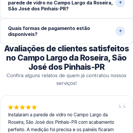
parede de vidro no Campo Largo da Roseira,
Projetos maiores, como fechamentos amplos e
São José dos Pinhais-PR?
divisórias, podem demandar 1 a 2 dias para conclusão
completa.
Sim. Trabalhamos com agendamento conforme a
Quais formas de pagamento estão
disponibilidade do cliente, incluindo finais de semana,
disponíveis?
para realizar medição, orçamento e montagem de
paredes de vidro em residências e comércios.
Avaliações de clientes satisfeitos
Aceitamos Pix, dinheiro, cartões de crédito e débito,
além de transferência bancária para facilitar o processo.
no Campo Largo da Roseira, São
José dos Pinhais-PR
Confira alguns relatos de quem já contratou nossos
serviços!
Instalaram a parede de vidro no Campo Largo da
Roseira, São José dos Pinhais-PR com acabamento
perfeito. A medição foi precisa e os painéis ficaram