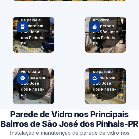
Substituição
Fechamento
de painéis
em vidro
de vidro em
temperado
São José
em São José
dos Pinhais-
dos Pinhais-
PR
PR
Painel
Divisória de
panorâmico
vidro para
de parede
banheiro em
de vidro em
São José
São José
dos Pinhais-
dos Pinhais-
PR
PR
Parede de Vidro nos Principais
Bairros de São José dos Pinhais-PR
Instalação e manutenção de parede de vidro nos