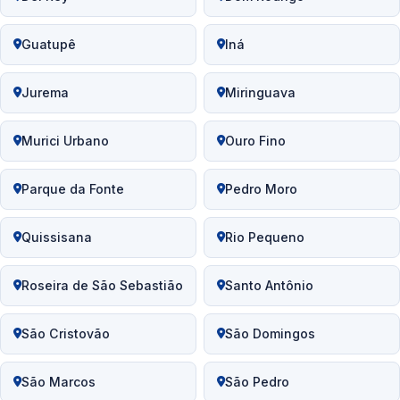
Guatupê
Iná
Jurema
Miringuava
Murici Urbano
Ouro Fino
Parque da Fonte
Pedro Moro
Quissisana
Rio Pequeno
Roseira de São Sebastião
Santo Antônio
São Cristovão
São Domingos
São Marcos
São Pedro