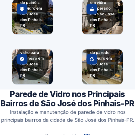
de painéis
em vidro
de vidro em
temperado
São José
em São José
dos Pinhais-
dos Pinhais-
PR
PR
Painel
Divisória de
panorâmico
vidro para
de parede
banheiro em
de vidro em
São José
São José
dos Pinhais-
dos Pinhais-
PR
PR
Parede de Vidro nos Principais
Bairros de São José dos Pinhais-PR
Instalação e manutenção de parede de vidro nos
principais bairros da cidade de São José dos Pinhais-PR.