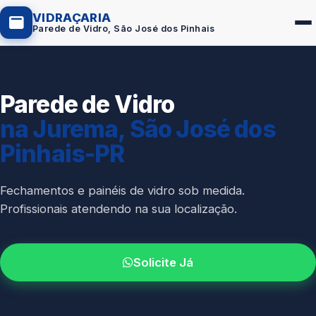
VIDRAÇARIA
Parede de Vidro, São José dos Pinhais
Parede de Vidro
Box de Vidro
na Jurema, São José dos
Portas em Vidro
Pinhais-PR
Guarda-Corpo
Janelas de Vidro
Fechamentos e painéis de vidro sob medida.
Profissionais atendendo na sua localização.
Espelho Sob Medida
Fachada de Vidro
Solicite Já
Parede de Vidro
Cobertura de Vidro