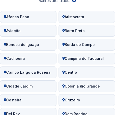
Bairros atendidos:
33
Afonso Pena
Aristocrata
Aviação
Barro Preto
Boneca do Iguaçu
Borda do Campo
Cachoeira
Campina do Taquaral
Campo Largo da Roseira
Centro
Cidade Jardim
Colônia Rio Grande
Costeira
Cruzeiro
Del Rey
Dom Rodrigo