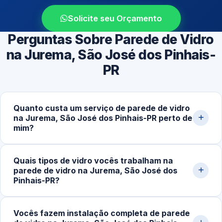
Solicite seu Orçamento
Perguntas Sobre Parede de Vidro
na Jurema, São José dos Pinhais-
PR
Quanto custa um serviço de parede de vidro
na Jurema, São José dos Pinhais-PR perto de
mim?
O investimento varia conforme metragem, tipo de
Quais tipos de vidro vocês trabalham na
estrutura e complexidade. Valores médios ficam entre
parede de vidro na Jurema, São José dos
R$280,00 e R$1.200,00 por m², podendo mudar
Pinhais-PR?
conforme acabamento, espessura do vidro e sistema de
fixação. Solicite uma simulação detalhada pelo
Trabalhamos com vidro temperado incolor, fumê,
Vocês fazem instalação completa de parede
WhatsApp.
jateado, refletivo e laminado, em espessuras de 8mm,