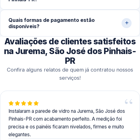
divisórias, podem demandar 1 a 2 dias para conclusão
completa.
Sim. Trabalhamos com agendamento conforme a
Quais formas de pagamento estão
disponibilidade do cliente, incluindo finais de semana,
disponíveis?
para realizar medição, orçamento e montagem de
paredes de vidro em residências e comércios.
Avaliações de clientes satisfeitos
Aceitamos Pix, dinheiro, cartões de crédito e débito,
além de transferência bancária para facilitar o processo.
na Jurema, São José dos Pinhais-
PR
Confira alguns relatos de quem já contratou nossos
serviços!
Instalaram a parede de vidro na Jurema, São José dos
Pinhais-PR com acabamento perfeito. A medição foi
precisa e os painéis ficaram nivelados, firmes e muito
elegantes.