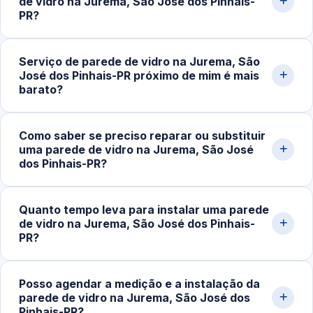
de vidro na Jurema, São José dos Pinhais-
10mm e 12mm conforme a aplicação e o tamanho do
PR?
painel, sempre com sistema de fixação adequado a
cada projeto.
Sim. Realizamos projetos completos de fechamento em
Serviço de parede de vidro na Jurema, São
vidro, incluindo painéis fixos, divisórias internas,
José dos Pinhais-PR próximo de mim é mais
fechamentos panorâmicos e estruturas para banheiros.
barato?
Fazemos medição no local, planejamento técnico e
montagem de alto padrão.
Geralmente é mais econômico. Quando o serviço é
Como saber se preciso reparar ou substituir
executado por uma vidraçaria próxima da sua
uma parede de vidro na Jurema, São José
localização, os custos de deslocamento e transporte de
dos Pinhais-PR?
vidro tendem a ser menores, mantendo o valor final mais
acessível.
Sinais comuns são desalinhamento dos painéis, vibração
Quanto tempo leva para instalar uma parede
ao toque, infiltração de ar, ruído excessivo, trincas ou
de vidro na Jurema, São José dos Pinhais-
perda de vedação entre os módulos. Movimentação nas
PR?
fixações também merece avaliação técnica imediata.
Após a aprovação do orçamento e fabricação do vidro
Posso agendar a medição e a instalação da
temperado, instalações simples levam entre 3 e 6 horas.
parede de vidro na Jurema, São José dos
Projetos maiores, como fechamentos amplos e
Pinhais-PR?