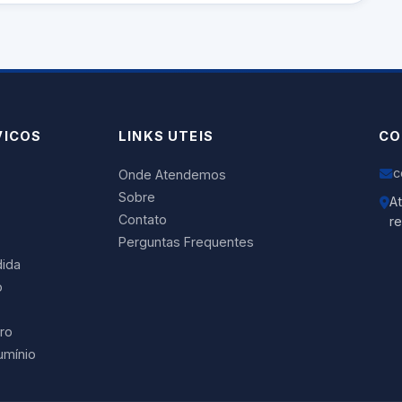
VICOS
LINKS UTEIS
CO
c
Onde Atendemos
Sobre
A
Contato
r
Perguntas Frequentes
ida
o
ro
umínio