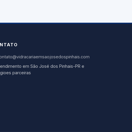
NTATO
ontato@vidracariaemsaojosedospinhais.com
tendimento em São José dos Pinhais-PR e
egioes parceiras