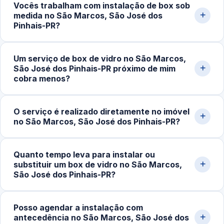
Vocês trabalham com instalação de box sob
orçamento detalhado pelo nosso WhatsApp.
dificuldade ao abrir, ruídos ao deslizar, infiltrações ou
medida no São Marcos, São José dos
peças desgastadas. Em casos como vidro trincado ou
Pinhais-PR?
ferragens comprometidas, a substituição pode ser
necessária; problemas menores resolvem-se com
Sim. Desenvolvemos projetos personalizados conforme
Um serviço de box de vidro no São Marcos,
regulagem.
o espaço disponível no banheiro, levando em conta
São José dos Pinhais-PR próximo de mim
altura, largura e tipo de abertura ideal. Utilizamos
cobra menos?
materiais resistentes e instalação com vedação
eficiente.
Normalmente o atendimento local tende a ser mais
O serviço é realizado diretamente no imóvel
vantajoso. Deslocamento mais rápido e econômico
no São Marcos, São José dos Pinhais-PR?
permite um serviço ágil e com melhor custo-benefício,
além de facilitar o suporte caso seja necessário um
Sim. Toda a execução é feita no próprio imóvel, desde a
ajuste posterior.
Quanto tempo leva para instalar ou
medição inicial até a instalação final. Levamos
substituir um box de vidro no São Marcos,
equipamentos adequados para garantir precisão no
São José dos Pinhais-PR?
encaixe, nivelamento e fixação segura.
Na maioria dos casos, a instalação ou troca pode ser
Posso agendar a instalação com
concluída entre 2 e 4 horas, dependendo do modelo e
antecedência no São Marcos, São José dos
das condições do espaço. Projetos sob medida podem