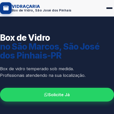
VIDRAÇARIA
Box de Vidro, São José dos Pinhais
Box de Vidro
Box de Vidro
no São Marcos, São José
Portas em Vidro
dos Pinhais-PR
Guarda-Corpo
Janelas de Vidro
Box de vidro temperado sob medida.
Profissionais atendendo na sua localização.
Espelho Sob Medida
Fachada de Vidro
Solicite Já
Parede de Vidro
Cobertura de Vidro