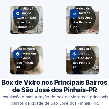
Substituição
Box de vidro
de box de
sob medida
vidro em São
em São José
José dos
dos Pinhais-
Pinhais-PR
PR
Box de vidro
Box de vidro
de correr em
temperado
São José
em São José
dos Pinhais-
dos Pinhais-
PR
PR
Box de Vidro nos Principais Bairros
de São José dos Pinhais-PR
Instalação e manutenção de box de vidro nos principais
bairros da cidade de São José dos Pinhais-PR.