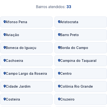
Bairros atendidos:
33
Afonso Pena
Aristocrata
Aviação
Barro Preto
Boneca do Iguaçu
Borda do Campo
Cachoeira
Campina do Taquaral
Campo Largo da Roseira
Centro
Cidade Jardim
Colônia Rio Grande
Costeira
Cruzeiro