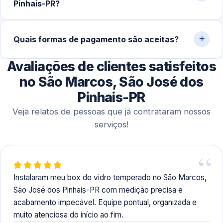
Pinhais-PR?
exigir um prazo maior para a fabricação do vidro
temperado.
Sim. Trabalhamos tanto com atendimentos emergenciais
quanto com horários previamente agendados. Isso
Quais formas de pagamento são aceitas?
permite que você organize melhor sua rotina e garanta a
Avaliações de clientes satisfeitos
execução no momento mais conveniente.
Aceitamos diversas opções para facilitar, como Pix,
dinheiro, cartões de crédito e débito, além de
no São Marcos, São José dos
transferências bancárias.
Pinhais-PR
Veja relatos de pessoas que já contrataram nossos
serviços!
Instalaram meu box de vidro temperado no São Marcos,
São José dos Pinhais-PR com medição precisa e
acabamento impecável. Equipe pontual, organizada e
muito atenciosa do início ao fim.