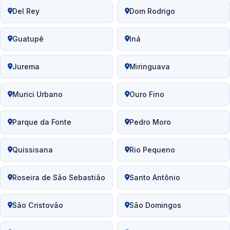
Del Rey
Dom Rodrigo
Guatupê
Iná
Jurema
Miringuava
Murici Urbano
Ouro Fino
Parque da Fonte
Pedro Moro
Quissisana
Rio Pequeno
Roseira de São Sebastião
Santo Antônio
São Cristovão
São Domingos