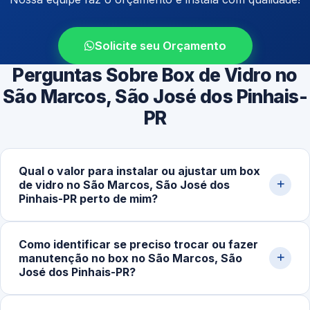
Solicite seu Orçamento
Perguntas Sobre Box de Vidro no
São Marcos, São José dos Pinhais-
PR
Qual o valor para instalar ou ajustar um box
de vidro no São Marcos, São José dos
Pinhais-PR perto de mim?
O preço pode variar conforme o modelo do box (correr,
Como identificar se preciso trocar ou fazer
abrir, até o teto), medidas do espaço, tipo de vidro e
manutenção no box no São Marcos, São
ferragens escolhidas. Serviços mais simples começam
José dos Pinhais-PR?
em torno de R$300,00, enquanto instalações sob
medida podem ultrapassar R$1.200,00. Solicite um
Alguns sinais indicam intervenção: portas desalinhadas,