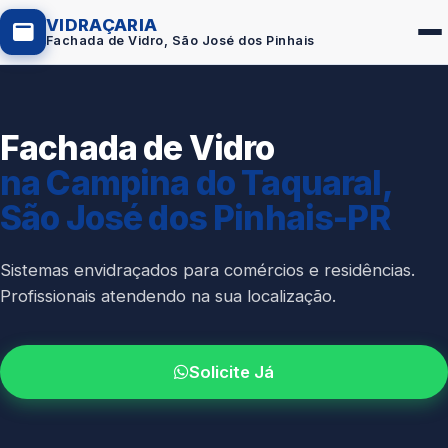
VIDRAÇARIA
Fachada de Vidro, São José dos Pinhais
Fachada de Vidro
Box de Vidro
na Campina do Taquaral,
Portas em Vidro
São José dos Pinhais-PR
Guarda-Corpo
Janelas de Vidro
Sistemas envidraçados para comércios e residências.
Profissionais atendendo na sua localização.
Espelho Sob Medida
Fachada de Vidro
Solicite Já
Parede de Vidro
Cobertura de Vidro