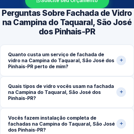
Solicite seu Orçamento
Perguntas Sobre Fachada de Vidro
na Campina do Taquaral, São José
dos Pinhais-PR
Quanto custa um serviço de fachada de
vidro na Campina do Taquaral, São José dos
Pinhais-PR perto de mim?
O valor varia conforme o tipo de sistema envidraçado, a
Quais tipos de vidro vocês usam na fachada
metragem da área e a complexidade do projeto. Os
na Campina do Taquaral, São José dos
custos costumam ficar entre R$300,00 e R$1.200,00,
Pinhais-PR?
dependendo da estrutura e dos materiais. Solicite uma
estimativa detalhada pelo nosso WhatsApp.
Trabalhamos com vidro temperado incolor, fumê,
Vocês fazem instalação completa de
refletivo e laminado, em espessuras de 8mm, 10mm e
fachadas na Campina do Taquaral, São José
12mm, combinados com perfis estruturais de alumínio
dos Pinhais-PR?