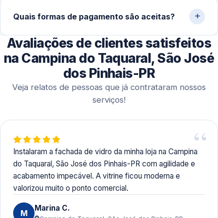
Sim. Além de atendimentos pontuais, realizamos
agendamentos para obras planejadas, reformas
Quais formas de pagamento são aceitas?
arquitetônicas e instalações completas, permitindo
Avaliações de clientes satisfeitos
melhor organização do cronograma.
Aceitamos Pix, dinheiro, cartões de crédito e débito e
transferências bancárias, garantindo flexibilidade para
na Campina do Taquaral, São José
diferentes perfis de cliente.
dos Pinhais-PR
Veja relatos de pessoas que já contrataram nossos
serviços!
Instalaram a fachada de vidro da minha loja na Campina
do Taquaral, São José dos Pinhais-PR com agilidade e
acabamento impecável. A vitrine ficou moderna e
valorizou muito o ponto comercial.
Marina C.
M