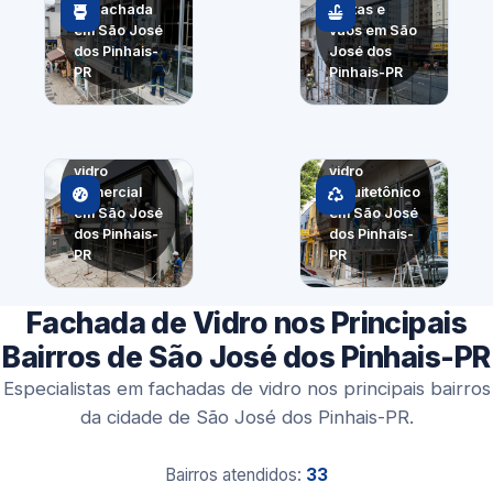
de fachada
portas e
em São José
vãos em São
dos Pinhais-
José dos
PR
Pinhais-PR
Fachada de
Painel de
vidro
vidro
comercial
arquitetônico
em São José
em São José
dos Pinhais-
dos Pinhais-
PR
PR
Fachada de Vidro nos Principais
Bairros de São José dos Pinhais-PR
Especialistas em fachadas de vidro nos principais bairros
da cidade de São José dos Pinhais-PR.
Bairros atendidos:
33