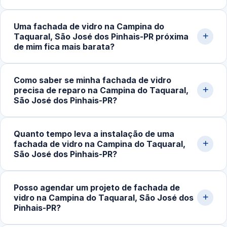
conforme o projeto da fachada.
Sim. Atuamos com instalação de sistemas completos de
Uma fachada de vidro na Campina do
fachada envidraçada, incluindo estruturas comerciais e
Taquaral, São José dos Pinhais-PR próxima
residenciais, com perfis estruturais, vidro temperado e
de mim fica mais barata?
soluções arquitetônicas sob medida.
Na maioria dos casos, sim. O atendimento local reduz
Como saber se minha fachada de vidro
despesas com deslocamento e logística de transporte
precisa de reparo na Campina do Taquaral,
do vidro, tornando o orçamento mais competitivo e o
São José dos Pinhais-PR?
tempo de resposta mais rápido.
Sinais comuns são desalinhamento dos painéis,
Quanto tempo leva a instalação de uma
infiltrações, ruídos com o vento, perda de estabilidade,
fachada de vidro na Campina do Taquaral,
trincas ou falhas na vedação. Entrada de água merece
São José dos Pinhais-PR?
avaliação técnica especializada.
Em intervenções simples, o serviço é concluído em
Posso agendar um projeto de fachada de
poucas horas. Projetos maiores ou correções estruturais
vidro na Campina do Taquaral, São José dos
podem demandar de 1 a alguns dias de trabalho técnico.
Pinhais-PR?