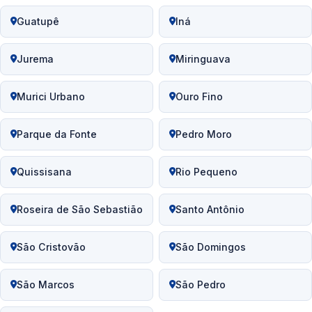
Guatupê
Iná
Jurema
Miringuava
Murici Urbano
Ouro Fino
Parque da Fonte
Pedro Moro
Quissisana
Rio Pequeno
Roseira de São Sebastião
Santo Antônio
São Cristovão
São Domingos
São Marcos
São Pedro