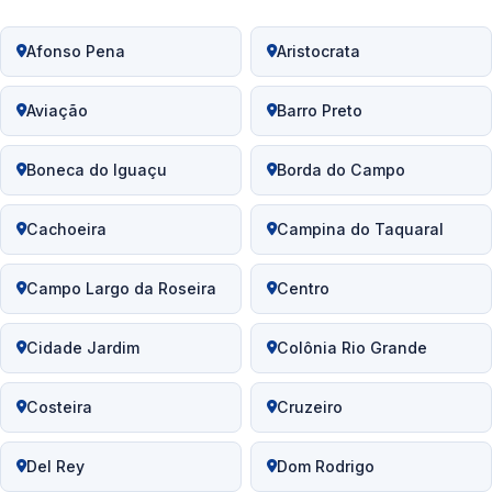
Afonso Pena
Aristocrata
Aviação
Barro Preto
Boneca do Iguaçu
Borda do Campo
Cachoeira
Campina do Taquaral
Campo Largo da Roseira
Centro
Cidade Jardim
Colônia Rio Grande
Costeira
Cruzeiro
Del Rey
Dom Rodrigo