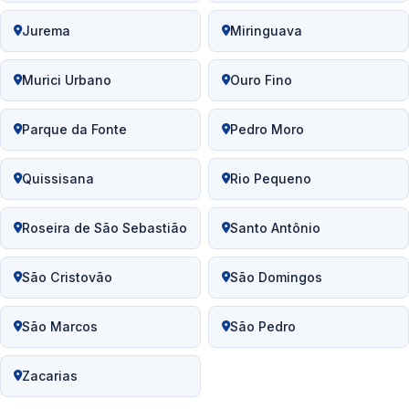
Jurema
Miringuava
Murici Urbano
Ouro Fino
Parque da Fonte
Pedro Moro
Quissisana
Rio Pequeno
Roseira de São Sebastião
Santo Antônio
São Cristovão
São Domingos
São Marcos
São Pedro
Zacarias