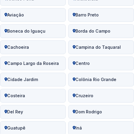
Aviação
Barro Preto
Boneca do Iguaçu
Borda do Campo
Cachoeira
Campina do Taquaral
Campo Largo da Roseira
Centro
Cidade Jardim
Colônia Rio Grande
Costeira
Cruzeiro
Del Rey
Dom Rodrigo
Guatupê
Iná