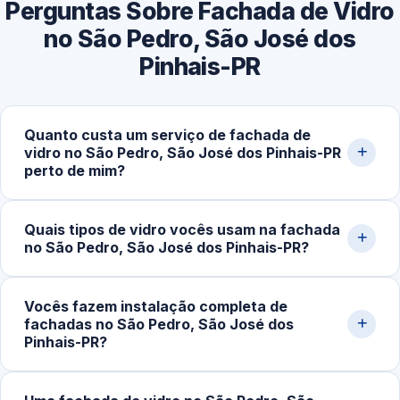
Perguntas Sobre Fachada de Vidro
no São Pedro, São José dos
Pinhais-PR
Quanto custa um serviço de fachada de
vidro no São Pedro, São José dos Pinhais-PR
perto de mim?
O valor varia conforme o tipo de sistema envidraçado, a
Quais tipos de vidro vocês usam na fachada
metragem da área e a complexidade do projeto. Os
no São Pedro, São José dos Pinhais-PR?
custos costumam ficar entre R$300,00 e R$1.200,00,
dependendo da estrutura e dos materiais. Solicite uma
Trabalhamos com vidro temperado incolor, fumê,
estimativa detalhada pelo nosso WhatsApp.
Vocês fazem instalação completa de
refletivo e laminado, em espessuras de 8mm, 10mm e
fachadas no São Pedro, São José dos
12mm, combinados com perfis estruturais de alumínio
Pinhais-PR?
conforme o projeto da fachada.
Sim. Atuamos com instalação de sistemas completos de