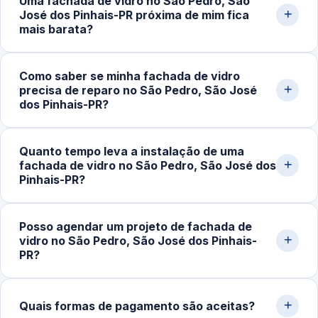
Uma fachada de vidro no São Pedro, São
fachada envidraçada, incluindo estruturas comerciais e
José dos Pinhais-PR próxima de mim fica
residenciais, com perfis estruturais, vidro temperado e
mais barata?
soluções arquitetônicas sob medida.
Na maioria dos casos, sim. O atendimento local reduz
Como saber se minha fachada de vidro
despesas com deslocamento e logística de transporte
precisa de reparo no São Pedro, São José
do vidro, tornando o orçamento mais competitivo e o
dos Pinhais-PR?
tempo de resposta mais rápido.
Sinais comuns são desalinhamento dos painéis,
Quanto tempo leva a instalação de uma
infiltrações, ruídos com o vento, perda de estabilidade,
fachada de vidro no São Pedro, São José dos
trincas ou falhas na vedação. Entrada de água merece
Pinhais-PR?
avaliação técnica especializada.
Em intervenções simples, o serviço é concluído em
Posso agendar um projeto de fachada de
poucas horas. Projetos maiores ou correções estruturais
vidro no São Pedro, São José dos Pinhais-
podem demandar de 1 a alguns dias de trabalho técnico.
PR?
Sim. Além de atendimentos pontuais, realizamos
agendamentos para obras planejadas, reformas
Quais formas de pagamento são aceitas?