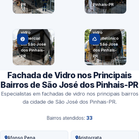
PR
Pinhais-PR
Fachada de
Painel de
vidro
vidro
comercial
arquitetônico
em São José
em São José
dos Pinhais-
dos Pinhais-
PR
PR
Fachada de Vidro nos Principais
Bairros de São José dos Pinhais-PR
Especialistas em fachadas de vidro nos principais bairros
da cidade de São José dos Pinhais-PR.
Bairros atendidos:
33
Afonso Pena
Aristocrata