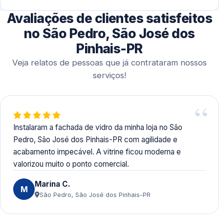
arquitetônicas e instalações completas, permitindo
Avaliações de clientes satisfeitos
melhor organização do cronograma.
Aceitamos Pix, dinheiro, cartões de crédito e débito e
transferências bancárias, garantindo flexibilidade para
no São Pedro, São José dos
diferentes perfis de cliente.
Pinhais-PR
Veja relatos de pessoas que já contrataram nossos
serviços!
Instalaram a fachada de vidro da minha loja no São
Pedro, São José dos Pinhais-PR com agilidade e
acabamento impecável. A vitrine ficou moderna e
valorizou muito o ponto comercial.
Marina C.
M
São Pedro, São José dos Pinhais-PR