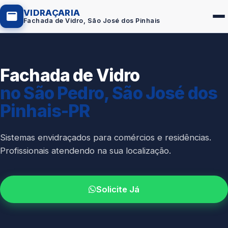
VIDRAÇARIA
Fachada de Vidro, São José dos Pinhais
Fachada de Vidro
Box de Vidro
no São Pedro, São José dos
Portas em Vidro
Pinhais-PR
Guarda-Corpo
Janelas de Vidro
Sistemas envidraçados para comércios e residências.
Profissionais atendendo na sua localização.
Espelho Sob Medida
Fachada de Vidro
Solicite Já
Parede de Vidro
Cobertura de Vidro