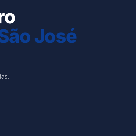
ro
 São José
ias.