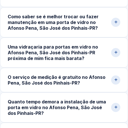
custam entre R$200,00 e R$800,00, projetos sob
medida podem ultrapassar esse valor. Solicite uma
Trabalhamos com portas de correr, pivotantes, de abrir,
Como saber se é melhor trocar ou fazer
avaliação personalizada pelo nosso WhatsApp.
portas internas e externas e portas para banheiro, em
manutenção em uma porta de vidro no
vidro temperado incolor, fumê, jateado e refletivo.
Afonso Pena, São José dos Pinhais-PR?
Atendemos espessuras de 8mm, 10mm e 12mm
conforme a aplicação.
Sinais incluem dificuldades ao abrir ou fechar, ruídos ao
Uma vidraçaria para portas em vidro no
deslizar, desalinhamento, trincas no vidro ou desgaste
Afonso Pena, São José dos Pinhais-PR
nas ferragens. Ajustes técnicos resolvem muitos casos;
próxima de mim fica mais barata?
quando há comprometimento estrutural, a substituição é
a opção mais segura.
Na maioria das vezes, sim. Quando o atendimento é
O serviço de medição é gratuito no Afonso
realizado na mesma região, o deslocamento e o
Pena, São José dos Pinhais-PR?
transporte de vidro são mais rápidos e econômicos,
refletindo em valor final mais acessível e agilidade na
Sim. Realizamos visita técnica para medição e
execução.
Quanto tempo demora a instalação de uma
orçamento sem compromisso, em residências,
porta em vidro no Afonso Pena, São José
comércios e obras na cidade de São José dos Pinhais-
dos Pinhais-PR?
PR e região.
Após a aprovação do orçamento e fabricação do vidro