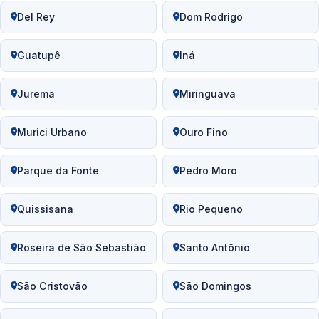
Del Rey
Dom Rodrigo
Guatupê
Iná
Jurema
Miringuava
Murici Urbano
Ouro Fino
Parque da Fonte
Pedro Moro
Quissisana
Rio Pequeno
Roseira de São Sebastião
Santo Antônio
São Cristovão
São Domingos