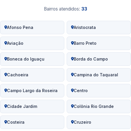
Bairros atendidos:
33
Afonso Pena
Aristocrata
Aviação
Barro Preto
Boneca do Iguaçu
Borda do Campo
Cachoeira
Campina do Taquaral
Campo Largo da Roseira
Centro
Cidade Jardim
Colônia Rio Grande
Costeira
Cruzeiro