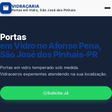
VIDRAÇARIA
Portas em Vidro, São José dos Pinhais
Portas
Box de Vidro
em Vidro no Afonso Pena,
Portas em Vidro
São José dos Pinhais-PR
Guarda-Corpo
Janelas de Vidro
Portas em vidro temperado sob medida.
Vidraceiros experientes atendendo na sua localização.
Espelho Sob Medida
Fachada de Vidro
Solicite Já
Parede de Vidro
Cobertura de Vidro