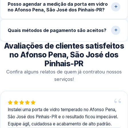
Posso agendar a medição da porta em vidro
temperado (geralmente 5 a 10 dias úteis), a instalação no
no Afonso Pena, São José dos Pinhais-PR?
local costuma ser concluída em 1 a 3 horas. Projetos sob
medida podem levar mais tempo.
Sim. Trabalhamos com agendamento conforme a
disponibilidade do cliente, incluindo finais de semana,
Quais métodos de pagamento são aceitos?
para realizar medição, orçamento e fechamento do
Avaliações de clientes satisfeitos
serviço.
Disponibilizamos diversas formas de pagamento,
incluindo Pix, dinheiro, cartões de crédito e débito e
no Afonso Pena, São José dos
transferência bancária.
Pinhais-PR
Confira alguns relatos de quem já contratou nossos
serviços!
Instalei uma porta de vidro temperado no Afonso Pena,
São José dos Pinhais-PR e o resultado ficou impecável.
Equipe ágil, cuidadosa e acabamento de alto padrão.