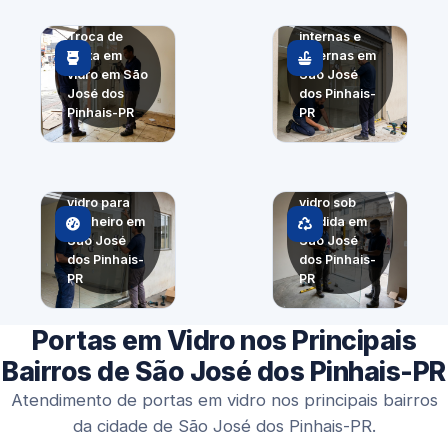
Portas
Troca de
internas e
porta em
externas em
vidro em São
São José
José dos
dos Pinhais-
Pinhais-PR
PR
Porta em
Porta em
vidro para
vidro sob
banheiro em
medida em
São José
São José
dos Pinhais-
dos Pinhais-
PR
PR
Portas em Vidro nos Principais
Bairros de São José dos Pinhais-PR
Atendimento de portas em vidro nos principais bairros
da cidade de São José dos Pinhais-PR.