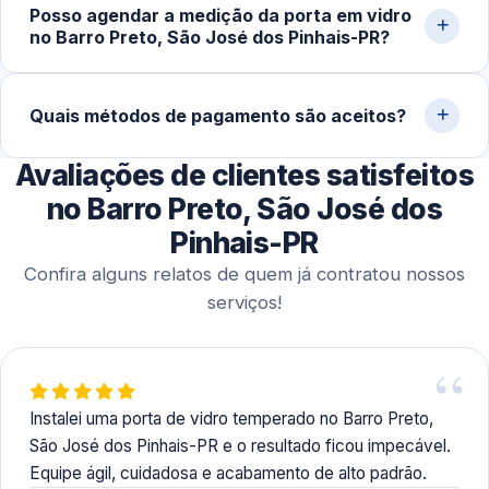
Posso agendar a medição da porta em vidro
temperado (geralmente 5 a 10 dias úteis), a instalação no
no Barro Preto, São José dos Pinhais-PR?
local costuma ser concluída em 1 a 3 horas. Projetos sob
medida podem levar mais tempo.
Sim. Trabalhamos com agendamento conforme a
disponibilidade do cliente, incluindo finais de semana,
Quais métodos de pagamento são aceitos?
para realizar medição, orçamento e fechamento do
Avaliações de clientes satisfeitos
serviço.
Disponibilizamos diversas formas de pagamento,
incluindo Pix, dinheiro, cartões de crédito e débito e
no Barro Preto, São José dos
transferência bancária.
Pinhais-PR
Confira alguns relatos de quem já contratou nossos
serviços!
Instalei uma porta de vidro temperado no Barro Preto,
São José dos Pinhais-PR e o resultado ficou impecável.
Equipe ágil, cuidadosa e acabamento de alto padrão.