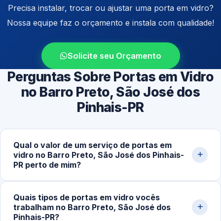
Precisa instalar, trocar ou ajustar uma porta em vidro?
Nossa equipe faz o orçamento e instala com qualidade!
Solicite seu Orçamento
Perguntas Sobre Portas em Vidro
no Barro Preto, São José dos
Pinhais-PR
Qual o valor de um serviço de portas em
vidro no Barro Preto, São José dos Pinhais-
PR perto de mim?
Os preços variam conforme o tipo de porta (correr,
Quais tipos de portas em vidro vocês
pivotante ou de abrir), espessura do vidro e
trabalham no Barro Preto, São José dos
complexidade da instalação. Serviços mais simples
Pinhais-PR?