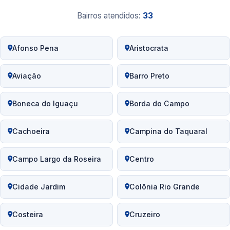
Bairros atendidos:
33
Afonso Pena
Aristocrata
Aviação
Barro Preto
Boneca do Iguaçu
Borda do Campo
Cachoeira
Campina do Taquaral
Campo Largo da Roseira
Centro
Cidade Jardim
Colônia Rio Grande
Costeira
Cruzeiro