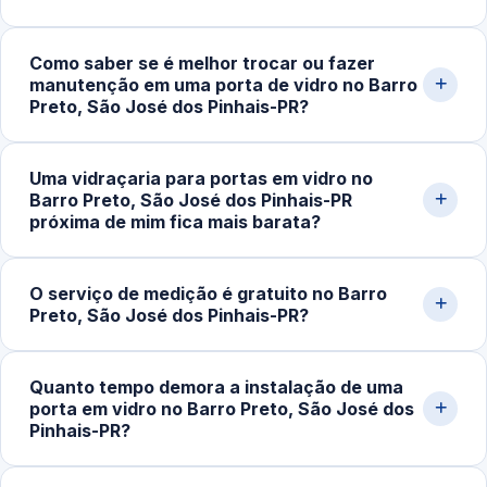
custam entre R$200,00 e R$800,00, projetos sob
medida podem ultrapassar esse valor. Solicite uma
Trabalhamos com portas de correr, pivotantes, de abrir,
Como saber se é melhor trocar ou fazer
avaliação personalizada pelo nosso WhatsApp.
portas internas e externas e portas para banheiro, em
manutenção em uma porta de vidro no Barro
vidro temperado incolor, fumê, jateado e refletivo.
Preto, São José dos Pinhais-PR?
Atendemos espessuras de 8mm, 10mm e 12mm
conforme a aplicação.
Sinais incluem dificuldades ao abrir ou fechar, ruídos ao
Uma vidraçaria para portas em vidro no
deslizar, desalinhamento, trincas no vidro ou desgaste
Barro Preto, São José dos Pinhais-PR
nas ferragens. Ajustes técnicos resolvem muitos casos;
próxima de mim fica mais barata?
quando há comprometimento estrutural, a substituição é
a opção mais segura.
Na maioria das vezes, sim. Quando o atendimento é
O serviço de medição é gratuito no Barro
realizado na mesma região, o deslocamento e o
Preto, São José dos Pinhais-PR?
transporte de vidro são mais rápidos e econômicos,
refletindo em valor final mais acessível e agilidade na
Sim. Realizamos visita técnica para medição e
execução.
Quanto tempo demora a instalação de uma
orçamento sem compromisso, em residências,
porta em vidro no Barro Preto, São José dos
comércios e obras na cidade de São José dos Pinhais-
Pinhais-PR?
PR e região.
Após a aprovação do orçamento e fabricação do vidro