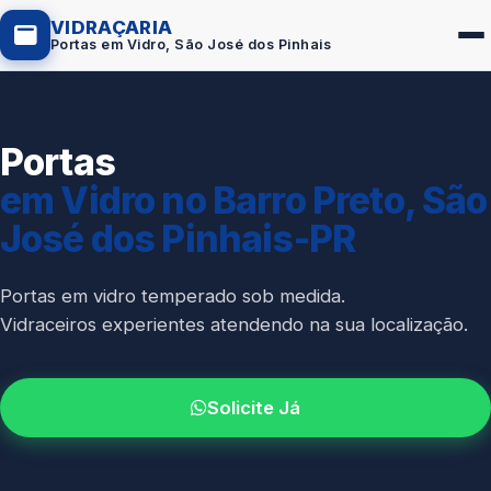
VIDRAÇARIA
Portas em Vidro, São José dos Pinhais
Portas
Box de Vidro
em Vidro no Barro Preto, São
Portas em Vidro
José dos Pinhais-PR
Guarda-Corpo
Janelas de Vidro
Portas em vidro temperado sob medida.
Vidraceiros experientes atendendo na sua localização.
Espelho Sob Medida
Fachada de Vidro
Solicite Já
Parede de Vidro
Cobertura de Vidro