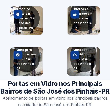
Portas
Troca de
internas e
porta em
externas em
vidro em São
São José
José dos
dos Pinhais-
Pinhais-PR
PR
Porta em
Porta em
vidro para
vidro sob
banheiro em
medida em
São José
São José
dos Pinhais-
dos Pinhais-
PR
PR
Portas em Vidro nos Principais
Bairros de São José dos Pinhais-PR
Atendimento de portas em vidro nos principais bairros
da cidade de São José dos Pinhais-PR.