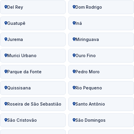
Del Rey
Dom Rodrigo
Guatupê
Iná
Jurema
Miringuava
Murici Urbano
Ouro Fino
Parque da Fonte
Pedro Moro
Quissisana
Rio Pequeno
Roseira de São Sebastião
Santo Antônio
São Cristovão
São Domingos