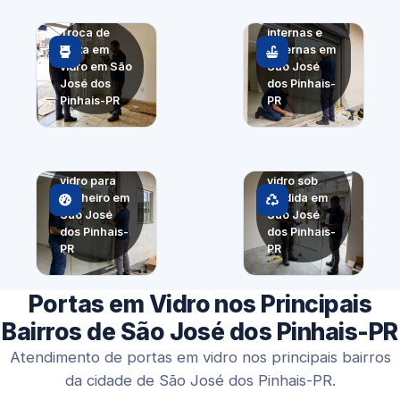
Portas
Troca de
internas e
porta em
externas em
vidro em São
São José
José dos
dos Pinhais-
Pinhais-PR
PR
Porta em
Porta em
vidro para
vidro sob
banheiro em
medida em
São José
São José
dos Pinhais-
dos Pinhais-
PR
PR
Portas em Vidro nos Principais
Bairros de São José dos Pinhais-PR
Atendimento de portas em vidro nos principais bairros
da cidade de São José dos Pinhais-PR.