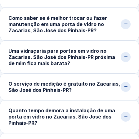
custam entre R$200,00 e R$800,00, projetos sob
medida podem ultrapassar esse valor. Solicite uma
Trabalhamos com portas de correr, pivotantes, de abrir,
Como saber se é melhor trocar ou fazer
avaliação personalizada pelo nosso WhatsApp.
portas internas e externas e portas para banheiro, em
manutenção em uma porta de vidro no
vidro temperado incolor, fumê, jateado e refletivo.
Zacarias, São José dos Pinhais-PR?
Atendemos espessuras de 8mm, 10mm e 12mm
conforme a aplicação.
Sinais incluem dificuldades ao abrir ou fechar, ruídos ao
Uma vidraçaria para portas em vidro no
deslizar, desalinhamento, trincas no vidro ou desgaste
Zacarias, São José dos Pinhais-PR próxima
nas ferragens. Ajustes técnicos resolvem muitos casos;
de mim fica mais barata?
quando há comprometimento estrutural, a substituição é
a opção mais segura.
Na maioria das vezes, sim. Quando o atendimento é
O serviço de medição é gratuito no Zacarias,
realizado na mesma região, o deslocamento e o
São José dos Pinhais-PR?
transporte de vidro são mais rápidos e econômicos,
refletindo em valor final mais acessível e agilidade na
Sim. Realizamos visita técnica para medição e
execução.
Quanto tempo demora a instalação de uma
orçamento sem compromisso, em residências,
porta em vidro no Zacarias, São José dos
comércios e obras na cidade de São José dos Pinhais-
Pinhais-PR?
PR e região.
Após a aprovação do orçamento e fabricação do vidro