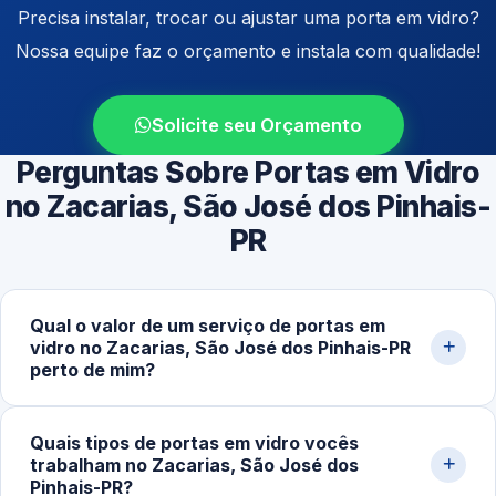
Precisa instalar, trocar ou ajustar uma porta em vidro?
Nossa equipe faz o orçamento e instala com qualidade!
Solicite seu Orçamento
Perguntas Sobre Portas em Vidro
no Zacarias, São José dos Pinhais-
PR
Qual o valor de um serviço de portas em
vidro no Zacarias, São José dos Pinhais-PR
perto de mim?
Os preços variam conforme o tipo de porta (correr,
Quais tipos de portas em vidro vocês
pivotante ou de abrir), espessura do vidro e
trabalham no Zacarias, São José dos
complexidade da instalação. Serviços mais simples
Pinhais-PR?