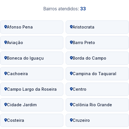
Bairros atendidos:
33
Afonso Pena
Aristocrata
Aviação
Barro Preto
Boneca do Iguaçu
Borda do Campo
Cachoeira
Campina do Taquaral
Campo Largo da Roseira
Centro
Cidade Jardim
Colônia Rio Grande
Costeira
Cruzeiro