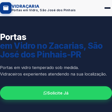
VIDRAÇARIA
Portas em Vidro, São José dos Pinhais
Portas
Box de Vidro
em Vidro no Zacarias, São
Portas em Vidro
José dos Pinhais-PR
Guarda-Corpo
Janelas de Vidro
Portas em vidro temperado sob medida.
Vidraceiros experientes atendendo na sua localização.
Espelho Sob Medida
Fachada de Vidro
Solicite Já
Parede de Vidro
Cobertura de Vidro