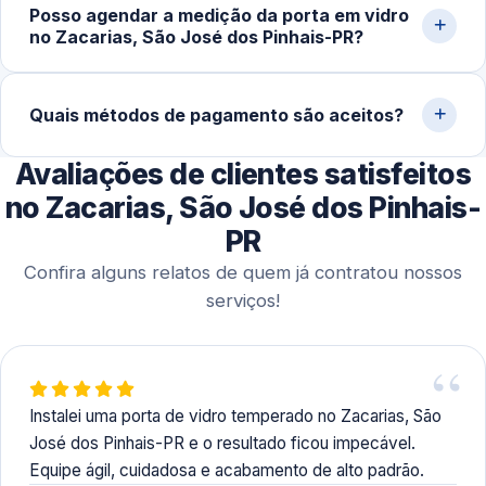
Posso agendar a medição da porta em vidro
temperado (geralmente 5 a 10 dias úteis), a instalação no
no Zacarias, São José dos Pinhais-PR?
local costuma ser concluída em 1 a 3 horas. Projetos sob
medida podem levar mais tempo.
Sim. Trabalhamos com agendamento conforme a
disponibilidade do cliente, incluindo finais de semana,
Quais métodos de pagamento são aceitos?
para realizar medição, orçamento e fechamento do
Avaliações de clientes satisfeitos
serviço.
Disponibilizamos diversas formas de pagamento,
incluindo Pix, dinheiro, cartões de crédito e débito e
no Zacarias, São José dos Pinhais-
transferência bancária.
PR
Confira alguns relatos de quem já contratou nossos
serviços!
Instalei uma porta de vidro temperado no Zacarias, São
José dos Pinhais-PR e o resultado ficou impecável.
Equipe ágil, cuidadosa e acabamento de alto padrão.