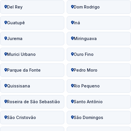
Del Rey
Dom Rodrigo
Guatupê
Iná
Jurema
Miringuava
Murici Urbano
Ouro Fino
Parque da Fonte
Pedro Moro
Quissisana
Rio Pequeno
Roseira de São Sebastião
Santo Antônio
São Cristovão
São Domingos