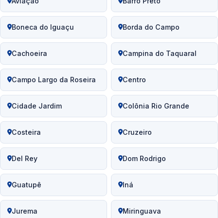
Aviação
Barro Preto
Boneca do Iguaçu
Borda do Campo
Cachoeira
Campina do Taquaral
Campo Largo da Roseira
Centro
Cidade Jardim
Colônia Rio Grande
Costeira
Cruzeiro
Del Rey
Dom Rodrigo
Guatupê
Iná
Jurema
Miringuava