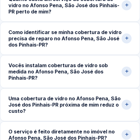
vidro no Afonso Pena, São José dos Pinhais-
PR perto de mim?
O valor varia conforme o tipo de estrutura, a área a ser
Como identificar se minha cobertura de vidro
coberta, os materiais utilizados e a complexidade do
precisa de reparo no Afonso Pena, São José
projeto. Projetos simples começam em torno de
dos Pinhais-PR?
R$250,00, enquanto coberturas maiores ou elaboradas
podem ultrapassar R$900,00. Solicite um orçamento
Sinais comuns são infiltrações durante as chuvas, ruídos
Vocês instalam coberturas de vidro sob
detalhado pelo nosso WhatsApp.
com o vento, peças soltas, desalinhamento visível,
medida no Afonso Pena, São José dos
desgaste nas fixações ou perda de vedação. Uma
Pinhais-PR?
inspeção técnica evita danos maiores e garante a
segurança da estrutura.
Sim. Trabalhamos com projetos personalizados para
Uma cobertura de vidro no Afonso Pena, São
varandas, garagens, áreas gourmet, corredores e
José dos Pinhais-PR próxima de mim reduz o
espaços externos. Fazemos medição, planejamento,
custo?
seleção de materiais adequados e instalação com
acabamento cuidadoso.
Sim. O atendimento local tende a ser mais econômico,
O serviço é feito diretamente no imóvel no
diminuindo os custos de deslocamento e agilizando o
Afonso Pena, São José dos Pinhais-PR?