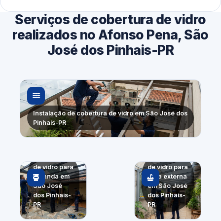
Serviços de cobertura de vidro
realizados no Afonso Pena, São
José dos Pinhais-PR
Instalação de cobertura de vidro em São José dos
Pinhais-PR
Cobertura
Cobertura
de vidro para
de vidro para
varanda em
área externa
São José
em São José
dos Pinhais-
dos Pinhais-
PR
PR