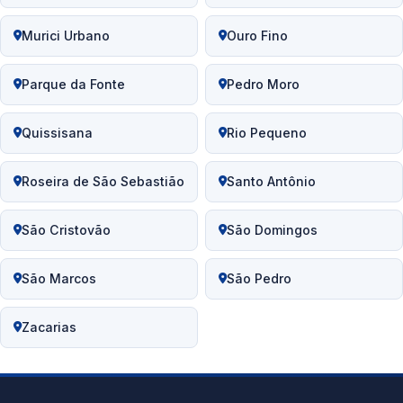
Murici Urbano
Ouro Fino
Parque da Fonte
Pedro Moro
Quissisana
Rio Pequeno
Roseira de São Sebastião
Santo Antônio
São Cristovão
São Domingos
São Marcos
São Pedro
Zacarias