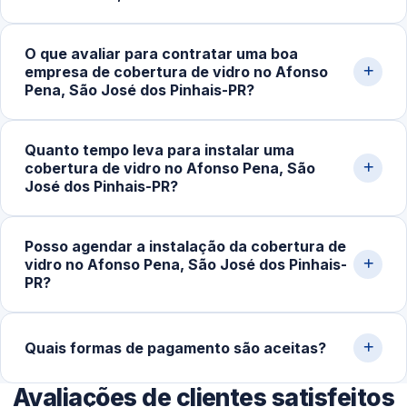
tempo de execução. Também facilita as visitas técnicas
e o acompanhamento do projeto.
Sim. Todo o serviço é realizado no local, com
O que avaliar para contratar uma boa
equipamentos apropriados para medição, ajuste e
empresa de cobertura de vidro no Afonso
fixação das peças, garantindo maior precisão, segurança
Pena, São José dos Pinhais-PR?
estrutural e adaptação ao espaço.
Avalie a experiência da equipe, a qualidade dos
Quanto tempo leva para instalar uma
materiais, o portfólio de projetos realizados e a
cobertura de vidro no Afonso Pena, São
reputação do serviço. Solicite um orçamento claro, com
José dos Pinhais-PR?
as especificações detalhadas da cobertura.
Em instalações simples, o processo costuma levar de 3
Posso agendar a instalação da cobertura de
a 6 horas. Estruturas maiores ou mais complexas podem
vidro no Afonso Pena, São José dos Pinhais-
exigir um ou mais dias de trabalho para garantir
PR?
segurança e um acabamento ideal.
Sim. Além de atendimentos com urgência, realizamos
agendamentos para projetos planejados, permitindo a
Quais formas de pagamento são aceitas?
organização prévia de materiais, equipe e cronograma.
Avaliações de clientes satisfeitos
Aceitamos Pix, dinheiro, cartões de crédito e débito,