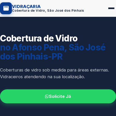
VIDRAÇARIA
Cobertura de Vidro, São José dos Pinhais
Cobertura de Vidro
Box de Vidro
no Afonso Pena, São José
Portas em Vidro
dos Pinhais-PR
Guarda-Corpo
Janelas de Vidro
Coberturas de vidro sob medida para áreas externas.
Vidraceiros atendendo na sua localização.
Espelho Sob Medida
Fachada de Vidro
Solicite Já
Parede de Vidro
Cobertura de Vidro