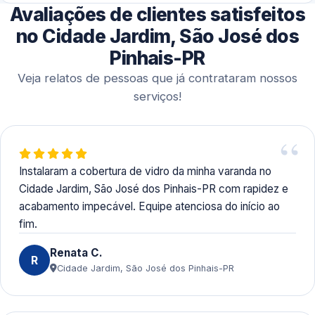
Avaliações de clientes satisfeitos
Aceitamos Pix, dinheiro, cartões de crédito e débito,
além de transferências bancárias, oferecendo
no Cidade Jardim, São José dos
praticidade aos clientes.
Pinhais-PR
Veja relatos de pessoas que já contrataram nossos
serviços!
Instalaram a cobertura de vidro da minha varanda no
Cidade Jardim, São José dos Pinhais-PR com rapidez e
acabamento impecável. Equipe atenciosa do início ao
fim.
Renata C.
R
Cidade Jardim, São José dos Pinhais-PR