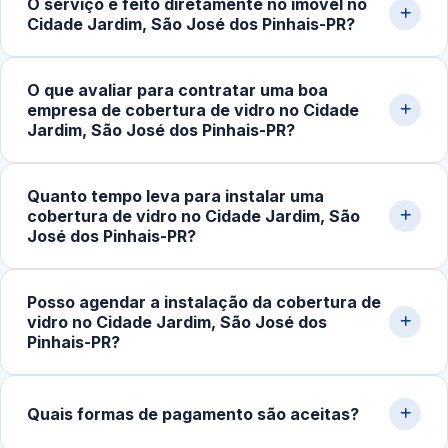
O serviço é feito diretamente no imóvel no
diminuindo os custos de deslocamento e agilizando o
Cidade Jardim, São José dos Pinhais-PR?
tempo de execução. Também facilita as visitas técnicas
e o acompanhamento do projeto.
Sim. Todo o serviço é realizado no local, com
O que avaliar para contratar uma boa
equipamentos apropriados para medição, ajuste e
empresa de cobertura de vidro no Cidade
fixação das peças, garantindo maior precisão, segurança
Jardim, São José dos Pinhais-PR?
estrutural e adaptação ao espaço.
Avalie a experiência da equipe, a qualidade dos
Quanto tempo leva para instalar uma
materiais, o portfólio de projetos realizados e a
cobertura de vidro no Cidade Jardim, São
reputação do serviço. Solicite um orçamento claro, com
José dos Pinhais-PR?
as especificações detalhadas da cobertura.
Em instalações simples, o processo costuma levar de 3
Posso agendar a instalação da cobertura de
a 6 horas. Estruturas maiores ou mais complexas podem
vidro no Cidade Jardim, São José dos
exigir um ou mais dias de trabalho para garantir
Pinhais-PR?
segurança e um acabamento ideal.
Sim. Além de atendimentos com urgência, realizamos
agendamentos para projetos planejados, permitindo a
Quais formas de pagamento são aceitas?
organização prévia de materiais, equipe e cronograma.