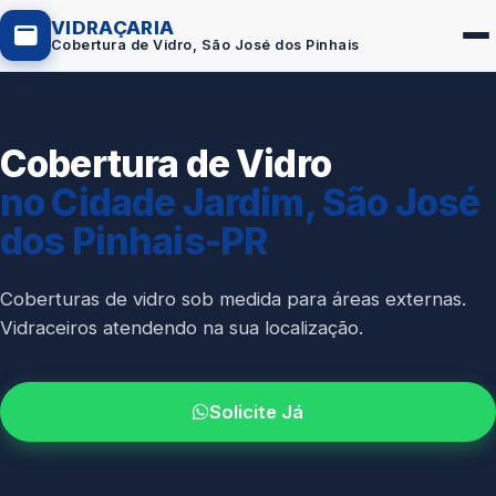
VIDRAÇARIA
Cobertura de Vidro, São José dos Pinhais
Cobertura de Vidro
Box de Vidro
no Cidade Jardim, São José
Portas em Vidro
dos Pinhais-PR
Guarda-Corpo
Janelas de Vidro
Coberturas de vidro sob medida para áreas externas.
Vidraceiros atendendo na sua localização.
Espelho Sob Medida
Fachada de Vidro
Solicite Já
Parede de Vidro
Cobertura de Vidro