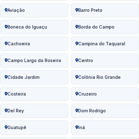
Aviação
Barro Preto
Boneca do Iguaçu
Borda do Campo
Cachoeira
Campina do Taquaral
Campo Largo da Roseira
Centro
Cidade Jardim
Colônia Rio Grande
Costeira
Cruzeiro
Del Rey
Dom Rodrigo
Guatupê
Iná