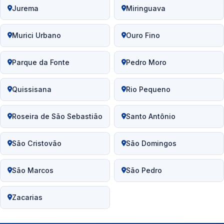
Jurema
Miringuava
Murici Urbano
Ouro Fino
Parque da Fonte
Pedro Moro
Quissisana
Rio Pequeno
Roseira de São Sebastião
Santo Antônio
São Cristovão
São Domingos
São Marcos
São Pedro
Zacarias