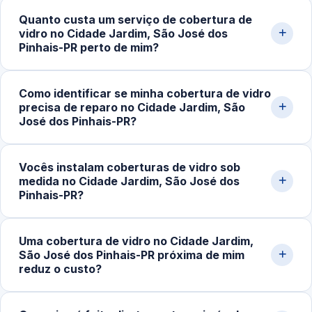
Quanto custa um serviço de cobertura de
vidro no Cidade Jardim, São José dos
Pinhais-PR perto de mim?
O valor varia conforme o tipo de estrutura, a área a ser
Como identificar se minha cobertura de vidro
coberta, os materiais utilizados e a complexidade do
precisa de reparo no Cidade Jardim, São
projeto. Projetos simples começam em torno de
José dos Pinhais-PR?
R$250,00, enquanto coberturas maiores ou elaboradas
podem ultrapassar R$900,00. Solicite um orçamento
Sinais comuns são infiltrações durante as chuvas, ruídos
Vocês instalam coberturas de vidro sob
detalhado pelo nosso WhatsApp.
com o vento, peças soltas, desalinhamento visível,
medida no Cidade Jardim, São José dos
desgaste nas fixações ou perda de vedação. Uma
Pinhais-PR?
inspeção técnica evita danos maiores e garante a
segurança da estrutura.
Sim. Trabalhamos com projetos personalizados para
Uma cobertura de vidro no Cidade Jardim,
varandas, garagens, áreas gourmet, corredores e
São José dos Pinhais-PR próxima de mim
espaços externos. Fazemos medição, planejamento,
reduz o custo?
seleção de materiais adequados e instalação com
acabamento cuidadoso.
Sim. O atendimento local tende a ser mais econômico,