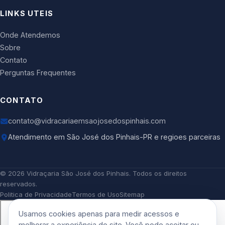
LINKS UTEIS
Onde Atendemos
Sobre
Contato
Perguntas Frequentes
CONTATO
contato@vidracariaemsaojosedospinhais.com
Atendimento em São José dos Pinhais-PR e regioes parceiras
©
2026
Vidraçaria São José dos Pinhais
. Todos os direitos
reservados.
Politica de Privacidade
Termos de Uso
Sitemap
Usamos cookies apenas para medir acessos e
melhorar a experiência do site. Você pode aceitar ou