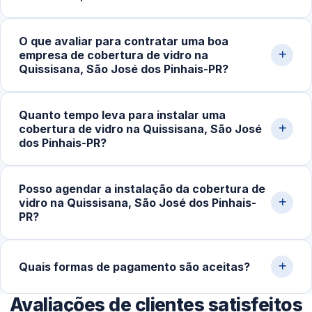
tempo de execução. Também facilita as visitas técnicas
e o acompanhamento do projeto.
Sim. Todo o serviço é realizado no local, com
O que avaliar para contratar uma boa
equipamentos apropriados para medição, ajuste e
empresa de cobertura de vidro na
fixação das peças, garantindo maior precisão, segurança
Quissisana, São José dos Pinhais-PR?
estrutural e adaptação ao espaço.
Avalie a experiência da equipe, a qualidade dos
Quanto tempo leva para instalar uma
materiais, o portfólio de projetos realizados e a
cobertura de vidro na Quissisana, São José
reputação do serviço. Solicite um orçamento claro, com
dos Pinhais-PR?
as especificações detalhadas da cobertura.
Em instalações simples, o processo costuma levar de 3
Posso agendar a instalação da cobertura de
a 6 horas. Estruturas maiores ou mais complexas podem
vidro na Quissisana, São José dos Pinhais-
exigir um ou mais dias de trabalho para garantir
PR?
segurança e um acabamento ideal.
Sim. Além de atendimentos com urgência, realizamos
agendamentos para projetos planejados, permitindo a
Quais formas de pagamento são aceitas?
organização prévia de materiais, equipe e cronograma.
Avaliações de clientes satisfeitos
Aceitamos Pix, dinheiro, cartões de crédito e débito,