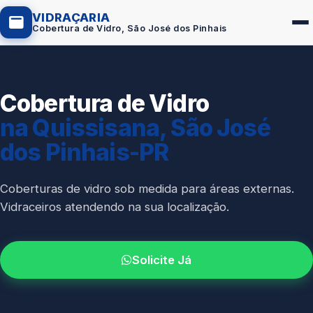
VIDRAÇARIA
Cobertura de Vidro, São José dos Pinhais
Cobertura de Vidro
Box de Vidro
na Quissisana, São José
Portas em Vidro
dos Pinhais-PR
Guarda-Corpo
Janelas de Vidro
Coberturas de vidro sob medida para áreas externas.
Vidraceiros atendendo na sua localização.
Espelho Sob Medida
Fachada de Vidro
Solicite Já
Parede de Vidro
Cobertura de Vidro