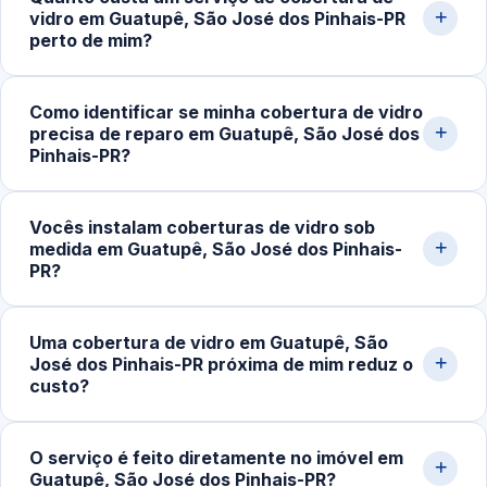
vidro em Guatupê, São José dos Pinhais-PR
perto de mim?
O valor varia conforme o tipo de estrutura, a área a ser
Como identificar se minha cobertura de vidro
coberta, os materiais utilizados e a complexidade do
precisa de reparo em Guatupê, São José dos
projeto. Projetos simples começam em torno de
Pinhais-PR?
R$250,00, enquanto coberturas maiores ou elaboradas
podem ultrapassar R$900,00. Solicite um orçamento
Sinais comuns são infiltrações durante as chuvas, ruídos
Vocês instalam coberturas de vidro sob
detalhado pelo nosso WhatsApp.
com o vento, peças soltas, desalinhamento visível,
medida em Guatupê, São José dos Pinhais-
desgaste nas fixações ou perda de vedação. Uma
PR?
inspeção técnica evita danos maiores e garante a
segurança da estrutura.
Sim. Trabalhamos com projetos personalizados para
Uma cobertura de vidro em Guatupê, São
varandas, garagens, áreas gourmet, corredores e
José dos Pinhais-PR próxima de mim reduz o
espaços externos. Fazemos medição, planejamento,
custo?
seleção de materiais adequados e instalação com
acabamento cuidadoso.
Sim. O atendimento local tende a ser mais econômico,
O serviço é feito diretamente no imóvel em
diminuindo os custos de deslocamento e agilizando o
Guatupê, São José dos Pinhais-PR?