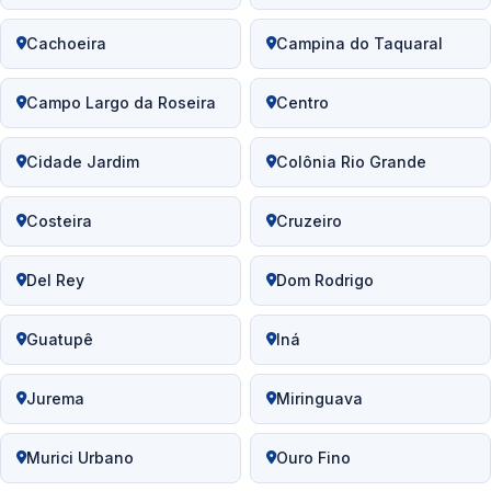
Cachoeira
Campina do Taquaral
Campo Largo da Roseira
Centro
Cidade Jardim
Colônia Rio Grande
Costeira
Cruzeiro
Del Rey
Dom Rodrigo
Guatupê
Iná
Jurema
Miringuava
Murici Urbano
Ouro Fino