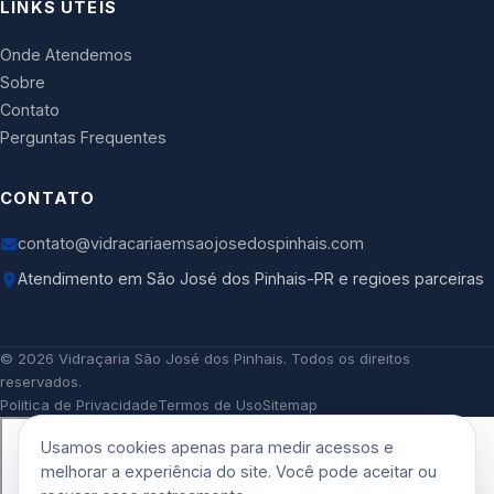
LINKS UTEIS
Onde Atendemos
Sobre
Contato
Perguntas Frequentes
CONTATO
contato@vidracariaemsaojosedospinhais.com
Atendimento em São José dos Pinhais-PR e regioes parceiras
©
2026
Vidraçaria São José dos Pinhais
. Todos os direitos
reservados.
Politica de Privacidade
Termos de Uso
Sitemap
Usamos cookies apenas para medir acessos e
melhorar a experiência do site. Você pode aceitar ou