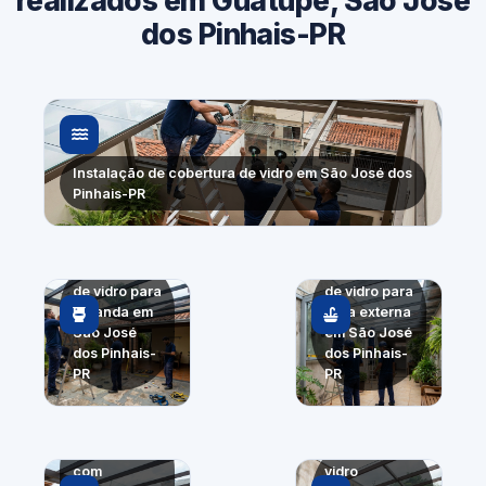
realizados em Guatupê, São José
dos Pinhais-PR
Instalação de cobertura de vidro em São José dos
Pinhais-PR
Cobertura
Cobertura
de vidro para
de vidro para
varanda em
área externa
São José
em São José
dos Pinhais-
dos Pinhais-
PR
PR
Fechamento
de ambiente
Cobertura de
com
vidro