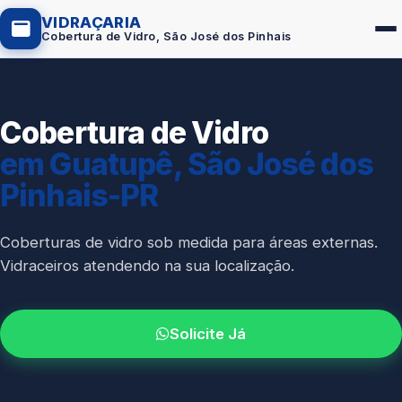
VIDRAÇARIA
Cobertura de Vidro, São José dos Pinhais
Cobertura de Vidro
Box de Vidro
em Guatupê, São José dos
Portas em Vidro
Pinhais-PR
Guarda-Corpo
Janelas de Vidro
Coberturas de vidro sob medida para áreas externas.
Vidraceiros atendendo na sua localização.
Espelho Sob Medida
Fachada de Vidro
Solicite Já
Parede de Vidro
Cobertura de Vidro