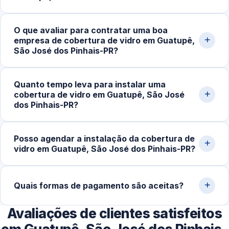
tempo de execução. Também facilita as visitas técnicas
e o acompanhamento do projeto.
Sim. Todo o serviço é realizado no local, com
O que avaliar para contratar uma boa
equipamentos apropriados para medição, ajuste e
empresa de cobertura de vidro em Guatupê,
fixação das peças, garantindo maior precisão, segurança
São José dos Pinhais-PR?
estrutural e adaptação ao espaço.
Avalie a experiência da equipe, a qualidade dos
Quanto tempo leva para instalar uma
materiais, o portfólio de projetos realizados e a
cobertura de vidro em Guatupê, São José
reputação do serviço. Solicite um orçamento claro, com
dos Pinhais-PR?
as especificações detalhadas da cobertura.
Em instalações simples, o processo costuma levar de 3
Posso agendar a instalação da cobertura de
a 6 horas. Estruturas maiores ou mais complexas podem
vidro em Guatupê, São José dos Pinhais-PR?
exigir um ou mais dias de trabalho para garantir
segurança e um acabamento ideal.
Sim. Além de atendimentos com urgência, realizamos
agendamentos para projetos planejados, permitindo a
Quais formas de pagamento são aceitas?
organização prévia de materiais, equipe e cronograma.
Avaliações de clientes satisfeitos
Aceitamos Pix, dinheiro, cartões de crédito e débito,
além de transferências bancárias, oferecendo