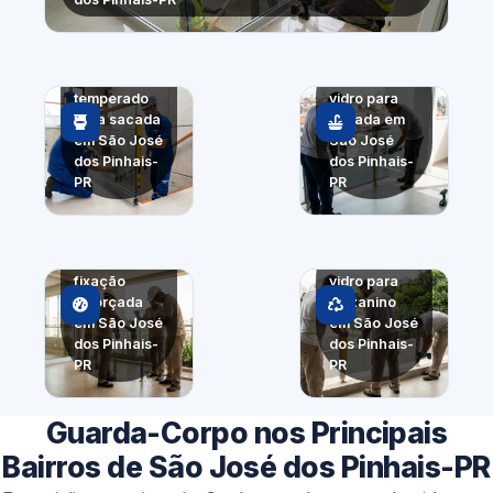
Guarda-
corpo de
Guarda-
vidro
corpo de
temperado
vidro para
para sacada
escada em
em São José
São José
dos Pinhais-
dos Pinhais-
PR
PR
Estrutura de
guarda-
Guarda-
corpo com
corpo de
fixação
vidro para
reforçada
mezanino
em São José
em São José
dos Pinhais-
dos Pinhais-
PR
PR
Guarda-Corpo nos Principais
Bairros de São José dos Pinhais-PR