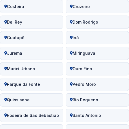
Costeira
Cruzeiro
Del Rey
Dom Rodrigo
Guatupê
Iná
Jurema
Miringuava
Murici Urbano
Ouro Fino
Parque da Fonte
Pedro Moro
Quissisana
Rio Pequeno
Roseira de São Sebastião
Santo Antônio