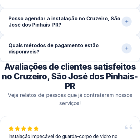
fixação, garantindo maior precisão e adaptação ao
ambiente.
Em instalações residenciais padrão, o processo leva
Posso agendar a instalação no Cruzeiro, São
entre 2 e 5 horas. Projetos maiores, como escadas ou
José dos Pinhais-PR?
fachadas extensas, podem demandar mais tempo
devido ao nivelamento e fixações adicionais.
Sim. Trabalhamos tanto com atendimentos emergenciais
Quais métodos de pagamento estão
quanto com agendamentos programados. Isso permite
disponíveis?
organizar melhor o projeto, realizar medições prévias e
executar a instalação de forma planejada.
Avaliações de clientes satisfeitos
Aceitamos Pix, cartões de crédito e débito,
transferências bancárias e dinheiro, oferecendo
no Cruzeiro, São José dos Pinhais-
praticidade aos clientes.
PR
Veja relatos de pessoas que já contrataram nossos
serviços!
Instalação impecável do guarda-corpo de vidro no