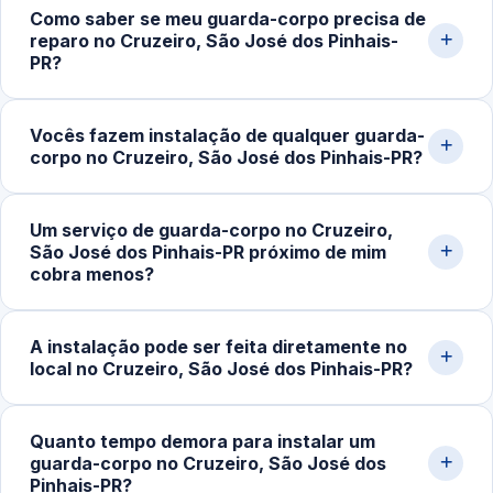
Como saber se meu guarda-corpo precisa de
estrutura, metragem linear e complexidade da fixação.
reparo no Cruzeiro, São José dos Pinhais-
Projetos residenciais simples começam em torno de
PR?
R$250,00 por metro. Sempre trabalhamos com
orçamento detalhado pelo WhatsApp.
Sinais indicam necessidade de atenção imediata: folgas
Vocês fazem instalação de qualquer guarda-
na estrutura, vibração ao toque, ruídos na fixação,
corpo no Cruzeiro, São José dos Pinhais-PR?
ferragens enfraquecidas ou vidro com trincas.
Desalinhamento ou perda de estabilidade em sacadas e
Sim. Realizamos instalação completa de guarda-corpo
escadas merecem inspeção urgente.
Um serviço de guarda-corpo no Cruzeiro,
em vidro para sacadas, varandas, escadas e mezaninos.
São José dos Pinhais-PR próximo de mim
Trabalhamos com vidro temperado e sistemas de
cobra menos?
fixação adequados para cada ambiente.
Na maioria dos casos, sim. A proximidade reduz custos
A instalação pode ser feita diretamente no
de deslocamento e permite atendimento mais rápido,
local no Cruzeiro, São José dos Pinhais-PR?
impactando no valor final e facilitando visitas técnicas,
medições e ajustes.
Sim. Toda a instalação e manutenção de guarda-corpo
Quanto tempo demora para instalar um
de vidro é realizada no próprio imóvel, com
guarda-corpo no Cruzeiro, São José dos
equipamentos adequados para medição, nivelamento e
Pinhais-PR?