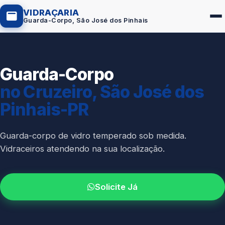
VIDRAÇARIA
Guarda-Corpo, São José dos Pinhais
Guarda-Corpo
Box de Vidro
no Cruzeiro, São José dos
Portas em Vidro
Pinhais-PR
Guarda-Corpo
Janelas de Vidro
Guarda-corpo de vidro temperado sob medida.
Vidraceiros atendendo na sua localização.
Espelho Sob Medida
Fachada de Vidro
Solicite Já
Parede de Vidro
Cobertura de Vidro