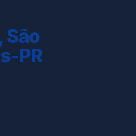
, São
is-PR