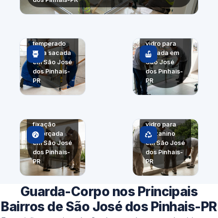
Guarda-
corpo de
Guarda-
vidro
corpo de
temperado
vidro para
para sacada
escada em
em São José
São José
dos Pinhais-
dos Pinhais-
PR
PR
Estrutura de
guarda-
Guarda-
corpo com
corpo de
fixação
vidro para
reforçada
mezanino
em São José
em São José
dos Pinhais-
dos Pinhais-
PR
PR
Guarda-Corpo nos Principais
Bairros de São José dos Pinhais-PR