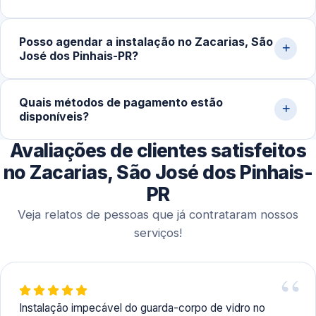
fixação, garantindo maior precisão e adaptação ao
ambiente.
Em instalações residenciais padrão, o processo leva
Posso agendar a instalação no Zacarias, São
entre 2 e 5 horas. Projetos maiores, como escadas ou
José dos Pinhais-PR?
fachadas extensas, podem demandar mais tempo
devido ao nivelamento e fixações adicionais.
Sim. Trabalhamos tanto com atendimentos emergenciais
Quais métodos de pagamento estão
quanto com agendamentos programados. Isso permite
disponíveis?
organizar melhor o projeto, realizar medições prévias e
executar a instalação de forma planejada.
Avaliações de clientes satisfeitos
Aceitamos Pix, cartões de crédito e débito,
transferências bancárias e dinheiro, oferecendo
no Zacarias, São José dos Pinhais-
praticidade aos clientes.
PR
Veja relatos de pessoas que já contrataram nossos
serviços!
Instalação impecável do guarda-corpo de vidro no