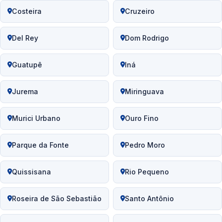
Costeira
Cruzeiro
Del Rey
Dom Rodrigo
Guatupê
Iná
Jurema
Miringuava
Murici Urbano
Ouro Fino
Parque da Fonte
Pedro Moro
Quissisana
Rio Pequeno
Roseira de São Sebastião
Santo Antônio