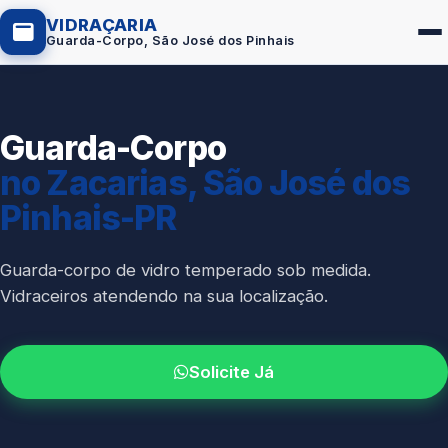
VIDRAÇARIA
Guarda-Corpo, São José dos Pinhais
Guarda-Corpo
Box de Vidro
no Zacarias, São José dos
Portas em Vidro
Pinhais-PR
Guarda-Corpo
Janelas de Vidro
Guarda-corpo de vidro temperado sob medida.
Vidraceiros atendendo na sua localização.
Espelho Sob Medida
Fachada de Vidro
Solicite Já
Parede de Vidro
Cobertura de Vidro