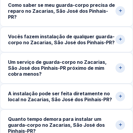
Como saber se meu guarda-corpo precisa de
estrutura, metragem linear e complexidade da fixação.
reparo no Zacarias, São José dos Pinhais-
Projetos residenciais simples começam em torno de
PR?
R$250,00 por metro. Sempre trabalhamos com
orçamento detalhado pelo WhatsApp.
Sinais indicam necessidade de atenção imediata: folgas
Vocês fazem instalação de qualquer guarda-
na estrutura, vibração ao toque, ruídos na fixação,
corpo no Zacarias, São José dos Pinhais-PR?
ferragens enfraquecidas ou vidro com trincas.
Desalinhamento ou perda de estabilidade em sacadas e
Sim. Realizamos instalação completa de guarda-corpo
escadas merecem inspeção urgente.
Um serviço de guarda-corpo no Zacarias,
em vidro para sacadas, varandas, escadas e mezaninos.
São José dos Pinhais-PR próximo de mim
Trabalhamos com vidro temperado e sistemas de
cobra menos?
fixação adequados para cada ambiente.
Na maioria dos casos, sim. A proximidade reduz custos
A instalação pode ser feita diretamente no
de deslocamento e permite atendimento mais rápido,
local no Zacarias, São José dos Pinhais-PR?
impactando no valor final e facilitando visitas técnicas,
medições e ajustes.
Sim. Toda a instalação e manutenção de guarda-corpo
Quanto tempo demora para instalar um
de vidro é realizada no próprio imóvel, com
guarda-corpo no Zacarias, São José dos
equipamentos adequados para medição, nivelamento e
Pinhais-PR?