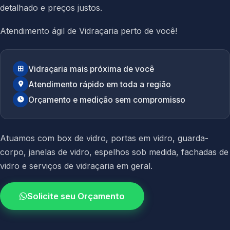
detalhado e preços justos.
Atendimento ágil de Vidraçaria perto de você!
Vidraçaria mais próxima de você
Atendimento rápido em toda a região
Orçamento e medição sem compromisso
Atuamos com
box de vidro
,
portas em vidro
,
guarda-
corpo
,
janelas de vidro
,
espelhos sob medida
,
fachadas de
vidro
e
serviços de vidraçaria em geral.
Solicite seu Orçamento
4.9 / 5.0
avaliacao dos clientes