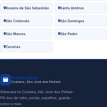
Roseira de São Sebastião
Santo Antônio
São Cristovão
São Domingos
São Marcos
São Pedro
Zacarias
VIDRAÇARIA
Costeira, São José dos Pinhais
Vidracaria no Costeira, São José dos Pinhais-
PR: box de vidro, portas, espelhos, guarda-
corpo e mais.