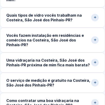
O custo do serviço varia conforme o tipo de vidro,
Quais tipos de vidro vocês trabalham na
dimensões, espessura, acessórios e complexidade da
Costeira, São José dos Pinhais-PR?
instalação. Box simples partem de cerca de R$400,00;
portas e fachadas podem ultrapassar R$2.500,00.
Trabalhamos com vidro temperado incolor, fumê,
Solicite uma medição pelo WhatsApp para receber um
Vocês fazem instalação em residências e
jateado, refletivo, laminado e espelhos sob medida.
comércios na Costeira, São José dos
orçamento detalhado.
Atendemos espessuras de 6mm, 8mm, 10mm e 12mm
Pinhais-PR?
conforme a aplicação (box, porta, fachada, guarda-
corpo).
Sim. Atendemos residências, apartamentos, lojas,
Uma vidraçaria na Costeira, São José dos
escritórios, restaurantes e obras em geral em São José
Pinhais-PR próxima de mim fica mais barata?
dos Pinhais‑PR. Fazemos medição, projeto, fabricação e
instalação completa.
Em muitos casos, sim. Quando o serviço é executado
O serviço de medição é gratuito na Costeira,
por uma vidraçaria próxima da sua localização, os custos
São José dos Pinhais-PR?
de deslocamento e transporte de vidro tendem a ser
menores.
Sim. Realizamos visita técnica para medição e
Como contratar uma boa vidraçaria na
orçamento sem compromisso, em residências,