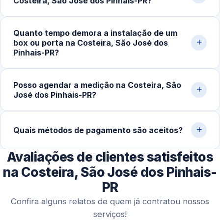
Costeira, São José dos Pinhais-PR?
comércios e obras na cidade de São José dos
Pinhais‑PR e região.
O ideal é verificar a reputação da empresa, conferir
Quanto tempo demora a instalação de um
avaliações de clientes, pedir orçamento detalhado e
box ou porta na Costeira, São José dos
confirmar a garantia do serviço. Experiência com vidro
Pinhais-PR?
temperado faz toda a diferença na qualidade do
acabamento.
Após a aprovação do orçamento e fabricação do vidro
Posso agendar a medição na Costeira, São
temperado (geralmente 5 a 10 dias úteis), a instalação no
José dos Pinhais-PR?
local costuma ser concluída em 2 a 4 horas.
Sim. Trabalhamos com agendamento conforme a
disponibilidade do cliente, incluindo finais de semana,
Quais métodos de pagamento são aceitos?
para realizar medição, orçamento e fechamento do
Avaliações de clientes satisfeitos
serviço.
Disponibilizamos diversas formas de pagamento,
incluindo Pix, dinheiro, cartões de crédito e débito e
na Costeira, São José dos Pinhais-
transferência bancária.
PR
Confira alguns relatos de quem já contratou nossos
serviços!