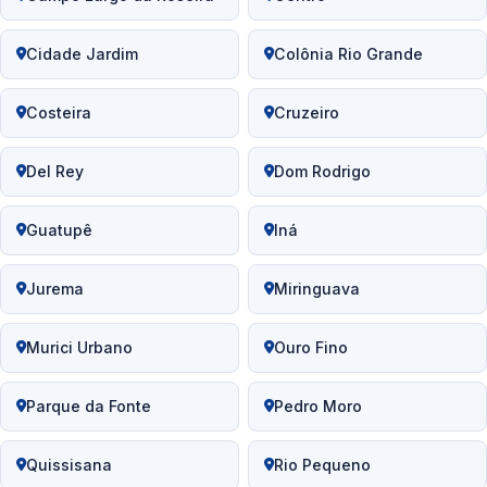
Cidade Jardim
Colônia Rio Grande
Costeira
Cruzeiro
Del Rey
Dom Rodrigo
Guatupê
Iná
Jurema
Miringuava
Murici Urbano
Ouro Fino
Parque da Fonte
Pedro Moro
Quissisana
Rio Pequeno