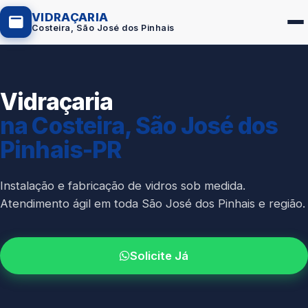
VIDRAÇARIA
Costeira, São José dos Pinhais
Vidraçaria
Box de Vidro
na Costeira, São José dos
Portas em Vidro
Pinhais-PR
Guarda-Corpo
Janelas de Vidro
Instalação e fabricação de vidros sob medida.
Atendimento ágil em toda São José dos Pinhais e região.
Espelho Sob Medida
Fachada de Vidro
Solicite Já
Parede de Vidro
Cobertura de Vidro