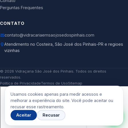
Contato
Perguntas Frequentes
CONTATO
contato@vidracariaemsaojosedospinhais.com
Atendimento no Costeira, São José dos Pinhais-PR e regioes
vizinhas
©
2026
Vidraçaria São José dos Pinhais
. Todos os direitos
reservados.
Politica de Privacidade
Termos de Uso
Sitemap
Usamos cookies apenas para medir acessos e
melhorar a experiência do site. Você pode aceitar ou
recusar esse rastreamento.
Aceitar
Recusar