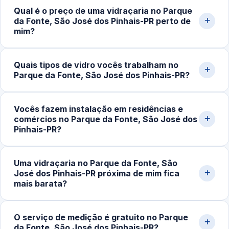
Qual é o preço de uma vidraçaria no Parque
da Fonte, São José dos Pinhais-PR perto de
mim?
O custo do serviço varia conforme o tipo de vidro,
Quais tipos de vidro vocês trabalham no
dimensões, espessura, acessórios e complexidade da
Parque da Fonte, São José dos Pinhais-PR?
instalação. Box simples partem de cerca de R$400,00;
portas e fachadas podem ultrapassar R$2.500,00.
Trabalhamos com vidro temperado incolor, fumê,
Solicite uma medição pelo WhatsApp para receber um
Vocês fazem instalação em residências e
jateado, refletivo, laminado e espelhos sob medida.
comércios no Parque da Fonte, São José dos
orçamento detalhado.
Atendemos espessuras de 6mm, 8mm, 10mm e 12mm
Pinhais-PR?
conforme a aplicação (box, porta, fachada, guarda-
corpo).
Sim. Atendemos residências, apartamentos, lojas,
Uma vidraçaria no Parque da Fonte, São
escritórios, restaurantes e obras em geral em São José
José dos Pinhais-PR próxima de mim fica
dos Pinhais‑PR. Fazemos medição, projeto, fabricação e
mais barata?
instalação completa.
Em muitos casos, sim. Quando o serviço é executado
O serviço de medição é gratuito no Parque
por uma vidraçaria próxima da sua localização, os custos
da Fonte, São José dos Pinhais-PR?