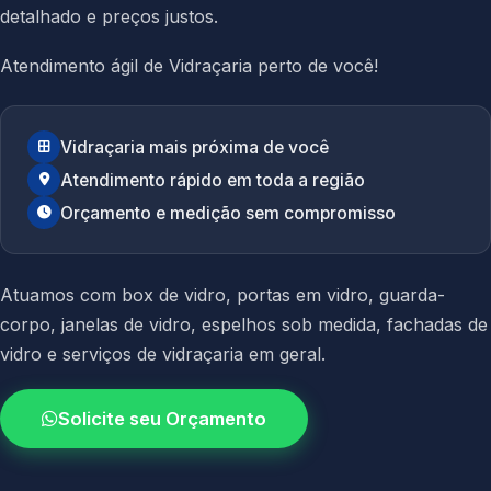
detalhado e preços justos.
Atendimento ágil de Vidraçaria perto de você!
Vidraçaria mais próxima de você
Atendimento rápido em toda a região
Orçamento e medição sem compromisso
Atuamos com
box de vidro
,
portas em vidro
,
guarda-
corpo
,
janelas de vidro
,
espelhos sob medida
,
fachadas de
vidro
e
serviços de vidraçaria em geral.
Solicite seu Orçamento
4.9 / 5.0
avaliacao dos clientes