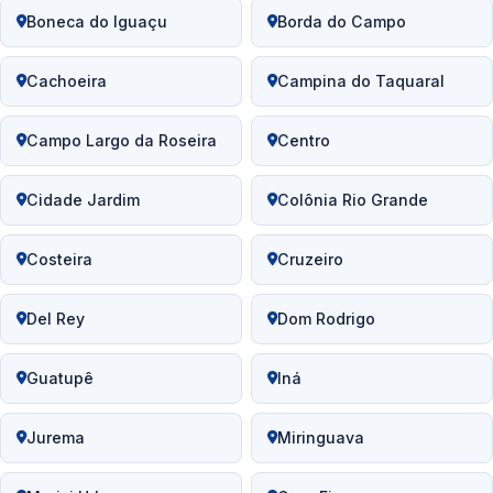
Boneca do Iguaçu
Borda do Campo
Cachoeira
Campina do Taquaral
Campo Largo da Roseira
Centro
Cidade Jardim
Colônia Rio Grande
Costeira
Cruzeiro
Del Rey
Dom Rodrigo
Guatupê
Iná
Jurema
Miringuava