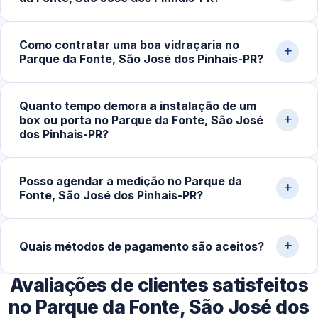
de deslocamento e transporte de vidro tendem a ser
menores.
Sim. Realizamos visita técnica para medição e
Como contratar uma boa vidraçaria no
orçamento sem compromisso, em residências,
Parque da Fonte, São José dos Pinhais-PR?
comércios e obras na cidade de São José dos
Pinhais‑PR e região.
O ideal é verificar a reputação da empresa, conferir
Quanto tempo demora a instalação de um
avaliações de clientes, pedir orçamento detalhado e
box ou porta no Parque da Fonte, São José
confirmar a garantia do serviço. Experiência com vidro
dos Pinhais-PR?
temperado faz toda a diferença na qualidade do
acabamento.
Após a aprovação do orçamento e fabricação do vidro
Posso agendar a medição no Parque da
temperado (geralmente 5 a 10 dias úteis), a instalação no
Fonte, São José dos Pinhais-PR?
local costuma ser concluída em 2 a 4 horas.
Sim. Trabalhamos com agendamento conforme a
disponibilidade do cliente, incluindo finais de semana,
Quais métodos de pagamento são aceitos?
para realizar medição, orçamento e fechamento do
Avaliações de clientes satisfeitos
serviço.
Disponibilizamos diversas formas de pagamento,
incluindo Pix, dinheiro, cartões de crédito e débito e
no Parque da Fonte, São José dos