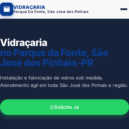
VIDRAÇARIA
Parque Da Fonte, São José dos Pinhais
Vidraçaria
Box de Vidro
no Parque da Fonte, São
Portas em Vidro
José dos Pinhais-PR
Guarda-Corpo
Janelas de Vidro
Instalação e fabricação de vidros sob medida.
Atendimento ágil em toda São José dos Pinhais e região.
Espelho Sob Medida
Fachada de Vidro
Solicite Já
Parede de Vidro
Cobertura de Vidro