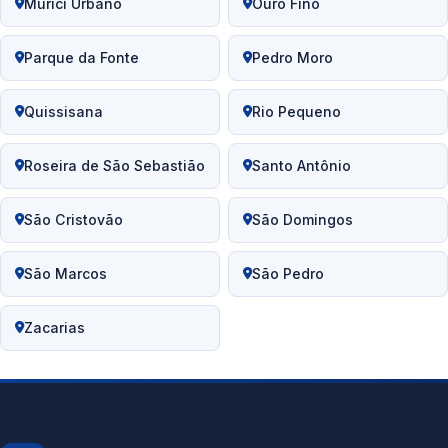
Murici Urbano
Ouro Fino
Parque da Fonte
Pedro Moro
Quissisana
Rio Pequeno
Roseira de São Sebastião
Santo Antônio
São Cristovão
São Domingos
São Marcos
São Pedro
Zacarias