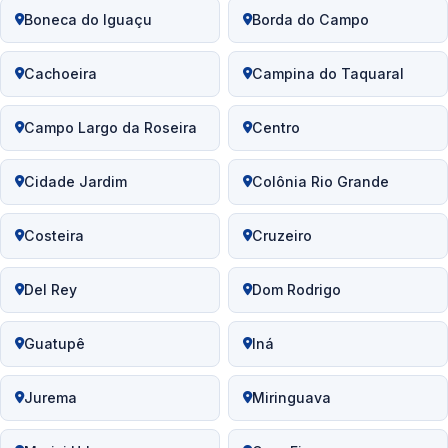
Boneca do Iguaçu
Borda do Campo
Cachoeira
Campina do Taquaral
Campo Largo da Roseira
Centro
Cidade Jardim
Colônia Rio Grande
Costeira
Cruzeiro
Del Rey
Dom Rodrigo
Guatupê
Iná
Jurema
Miringuava