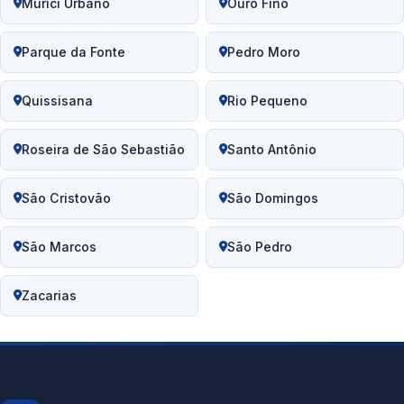
Murici Urbano
Ouro Fino
Parque da Fonte
Pedro Moro
Quissisana
Rio Pequeno
Roseira de São Sebastião
Santo Antônio
São Cristovão
São Domingos
São Marcos
São Pedro
Zacarias