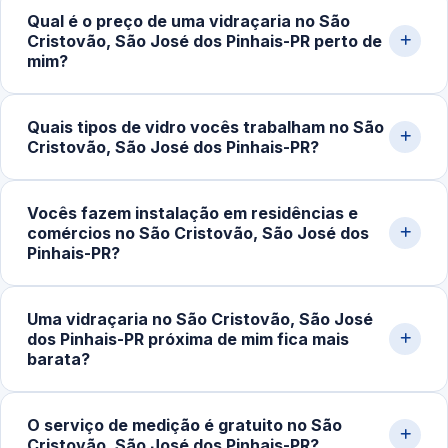
Qual é o preço de uma vidraçaria no São
Cristovão, São José dos Pinhais-PR perto de
mim?
O custo do serviço varia conforme o tipo de vidro,
Quais tipos de vidro vocês trabalham no São
dimensões, espessura, acessórios e complexidade da
Cristovão, São José dos Pinhais-PR?
instalação. Box simples partem de cerca de R$400,00;
portas e fachadas podem ultrapassar R$2.500,00.
Trabalhamos com vidro temperado incolor, fumê,
Solicite uma medição pelo WhatsApp para receber um
Vocês fazem instalação em residências e
jateado, refletivo, laminado e espelhos sob medida.
comércios no São Cristovão, São José dos
orçamento detalhado.
Atendemos espessuras de 6mm, 8mm, 10mm e 12mm
Pinhais-PR?
conforme a aplicação (box, porta, fachada, guarda-
corpo).
Sim. Atendemos residências, apartamentos, lojas,
Uma vidraçaria no São Cristovão, São José
escritórios, restaurantes e obras em geral em São José
dos Pinhais-PR próxima de mim fica mais
dos Pinhais‑PR. Fazemos medição, projeto, fabricação e
barata?
instalação completa.
Em muitos casos, sim. Quando o serviço é executado
O serviço de medição é gratuito no São
por uma vidraçaria próxima da sua localização, os custos
Cristovão, São José dos Pinhais-PR?