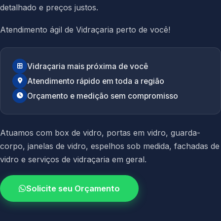
detalhado e preços justos.
Atendimento ágil de Vidraçaria perto de você!
Vidraçaria mais próxima de você
Atendimento rápido em toda a região
Orçamento e medição sem compromisso
Atuamos com
box de vidro
,
portas em vidro
,
guarda-
corpo
,
janelas de vidro
,
espelhos sob medida
,
fachadas de
vidro
e
serviços de vidraçaria em geral.
Solicite seu Orçamento
4.9 / 5.0
avaliacao dos clientes