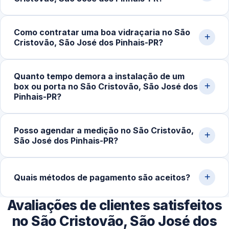
de deslocamento e transporte de vidro tendem a ser
menores.
Sim. Realizamos visita técnica para medição e
Como contratar uma boa vidraçaria no São
orçamento sem compromisso, em residências,
Cristovão, São José dos Pinhais-PR?
comércios e obras na cidade de São José dos
Pinhais‑PR e região.
O ideal é verificar a reputação da empresa, conferir
Quanto tempo demora a instalação de um
avaliações de clientes, pedir orçamento detalhado e
box ou porta no São Cristovão, São José dos
confirmar a garantia do serviço. Experiência com vidro
Pinhais-PR?
temperado faz toda a diferença na qualidade do
acabamento.
Após a aprovação do orçamento e fabricação do vidro
Posso agendar a medição no São Cristovão,
temperado (geralmente 5 a 10 dias úteis), a instalação no
São José dos Pinhais-PR?
local costuma ser concluída em 2 a 4 horas.
Sim. Trabalhamos com agendamento conforme a
disponibilidade do cliente, incluindo finais de semana,
Quais métodos de pagamento são aceitos?
para realizar medição, orçamento e fechamento do
Avaliações de clientes satisfeitos
serviço.
Disponibilizamos diversas formas de pagamento,
incluindo Pix, dinheiro, cartões de crédito e débito e
no São Cristovão, São José dos