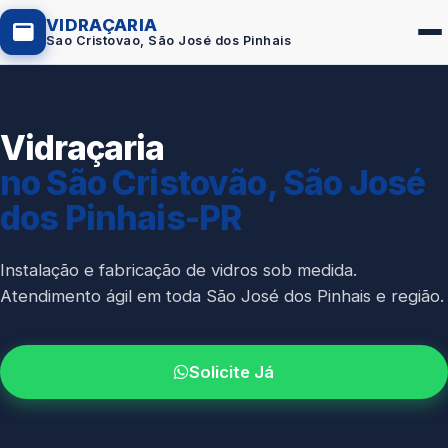
VIDRAÇARIA
Sao Cristovao, São José dos Pinhais
Vidraçaria
Box de Vidro
no São Cristovão, São José
Portas em Vidro
dos Pinhais-PR
Guarda-Corpo
Janelas de Vidro
Instalação e fabricação de vidros sob medida.
Atendimento ágil em toda São José dos Pinhais e região.
Espelho Sob Medida
Fachada de Vidro
Solicite Já
Parede de Vidro
Cobertura de Vidro