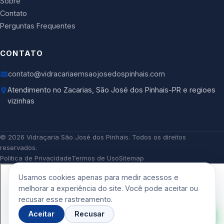
Sobre
Contato
Perguntas Frequentes
CONTATO
contato@vidracariaemsaojosedospinhais.com
Atendimento no Zacarias, São José dos Pinhais-PR e regioes
vizinhas
©
2026
Vidraçaria São José dos Pinhais
. Todos os direitos
reservados.
Politica de Privacidade
Termos de Uso
Sitemap
Usamos cookies apenas para medir acessos e
melhorar a experiência do site. Você pode aceitar ou
recusar esse rastreamento.
Aceitar
Recusar