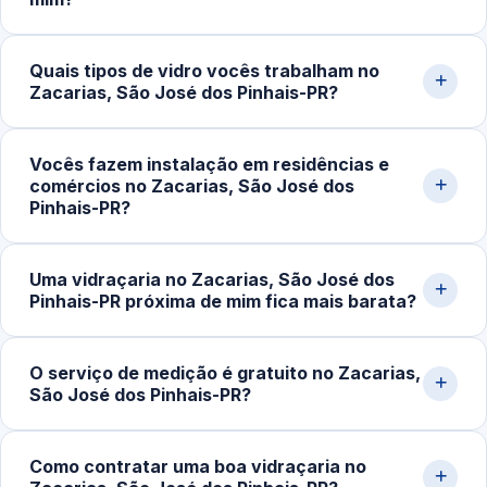
O custo do serviço varia conforme o tipo de vidro,
Quais tipos de vidro vocês trabalham no
dimensões, espessura, acessórios e complexidade da
Zacarias, São José dos Pinhais-PR?
instalação. Box simples partem de cerca de R$400,00;
portas e fachadas podem ultrapassar R$2.500,00.
Trabalhamos com vidro temperado incolor, fumê,
Solicite uma medição pelo WhatsApp para receber um
Vocês fazem instalação em residências e
jateado, refletivo, laminado e espelhos sob medida.
comércios no Zacarias, São José dos
orçamento detalhado.
Atendemos espessuras de 6mm, 8mm, 10mm e 12mm
Pinhais-PR?
conforme a aplicação (box, porta, fachada, guarda-
corpo).
Sim. Atendemos residências, apartamentos, lojas,
Uma vidraçaria no Zacarias, São José dos
escritórios, restaurantes e obras em geral em São José
Pinhais-PR próxima de mim fica mais barata?
dos Pinhais‑PR. Fazemos medição, projeto, fabricação e
instalação completa.
Em muitos casos, sim. Quando o serviço é executado
O serviço de medição é gratuito no Zacarias,
por uma vidraçaria próxima da sua localização, os custos
São José dos Pinhais-PR?
de deslocamento e transporte de vidro tendem a ser
menores.
Sim. Realizamos visita técnica para medição e
Como contratar uma boa vidraçaria no
orçamento sem compromisso, em residências,