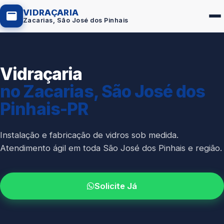
VIDRAÇARIA
Zacarias, São José dos Pinhais
Vidraçaria
Box de Vidro
no Zacarias, São José dos
Portas em Vidro
Pinhais-PR
Guarda-Corpo
Janelas de Vidro
Instalação e fabricação de vidros sob medida.
Atendimento ágil em toda São José dos Pinhais e região.
Espelho Sob Medida
Fachada de Vidro
Solicite Já
Parede de Vidro
Cobertura de Vidro