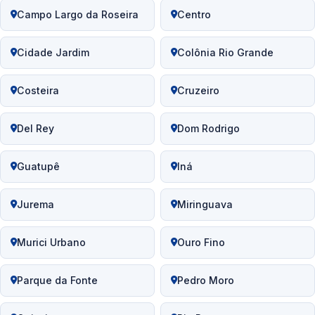
Campo Largo da Roseira
Centro
Cidade Jardim
Colônia Rio Grande
Costeira
Cruzeiro
Del Rey
Dom Rodrigo
Guatupê
Iná
Jurema
Miringuava
Murici Urbano
Ouro Fino
Parque da Fonte
Pedro Moro