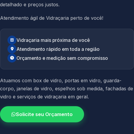
detalhado e preços justos.
Atendimento ágil de Vidraçaria perto de você!
Vidraçaria mais próxima de você
Atendimento rápido em toda a região
Orçamento e medição sem compromisso
Atuamos com
box de vidro
,
portas em vidro
,
guarda-
corpo
,
janelas de vidro
,
espelhos sob medida
,
fachadas de
vidro
e
serviços de vidraçaria em geral.
Solicite seu Orçamento
4.9 / 5.0
avaliacao dos clientes