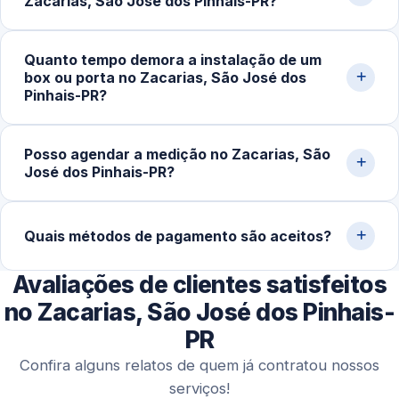
Zacarias, São José dos Pinhais-PR?
comércios e obras na cidade de São José dos
Pinhais‑PR e região.
O ideal é verificar a reputação da empresa, conferir
Quanto tempo demora a instalação de um
avaliações de clientes, pedir orçamento detalhado e
box ou porta no Zacarias, São José dos
confirmar a garantia do serviço. Experiência com vidro
Pinhais-PR?
temperado faz toda a diferença na qualidade do
acabamento.
Após a aprovação do orçamento e fabricação do vidro
Posso agendar a medição no Zacarias, São
temperado (geralmente 5 a 10 dias úteis), a instalação no
José dos Pinhais-PR?
local costuma ser concluída em 2 a 4 horas.
Sim. Trabalhamos com agendamento conforme a
disponibilidade do cliente, incluindo finais de semana,
Quais métodos de pagamento são aceitos?
para realizar medição, orçamento e fechamento do
Avaliações de clientes satisfeitos
serviço.
Disponibilizamos diversas formas de pagamento,
incluindo Pix, dinheiro, cartões de crédito e débito e
no Zacarias, São José dos Pinhais-
transferência bancária.
PR
Confira alguns relatos de quem já contratou nossos
serviços!