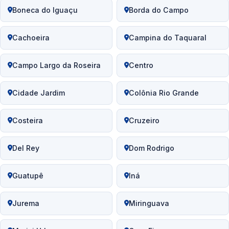
Boneca do Iguaçu
Borda do Campo
Cachoeira
Campina do Taquaral
Campo Largo da Roseira
Centro
Cidade Jardim
Colônia Rio Grande
Costeira
Cruzeiro
Del Rey
Dom Rodrigo
Guatupê
Iná
Jurema
Miringuava