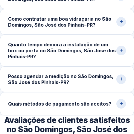
de deslocamento e transporte de vidro tendem a ser
menores.
Sim. Realizamos visita técnica para medição e
Como contratar uma boa vidraçaria no São
orçamento sem compromisso, em residências,
Domingos, São José dos Pinhais-PR?
comércios e obras na cidade de São José dos
Pinhais‑PR e região.
O ideal é verificar a reputação da empresa, conferir
Quanto tempo demora a instalação de um
avaliações de clientes, pedir orçamento detalhado e
box ou porta no São Domingos, São José dos
confirmar a garantia do serviço. Experiência com vidro
Pinhais-PR?
temperado faz toda a diferença na qualidade do
acabamento.
Após a aprovação do orçamento e fabricação do vidro
Posso agendar a medição no São Domingos,
temperado (geralmente 5 a 10 dias úteis), a instalação no
São José dos Pinhais-PR?
local costuma ser concluída em 2 a 4 horas.
Sim. Trabalhamos com agendamento conforme a
disponibilidade do cliente, incluindo finais de semana,
Quais métodos de pagamento são aceitos?
para realizar medição, orçamento e fechamento do
Avaliações de clientes satisfeitos
serviço.
Disponibilizamos diversas formas de pagamento,
incluindo Pix, dinheiro, cartões de crédito e débito e
no São Domingos, São José dos