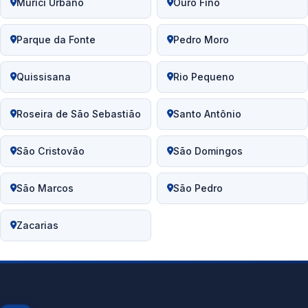
Murici Urbano
Ouro Fino
Parque da Fonte
Pedro Moro
Quissisana
Rio Pequeno
Roseira de São Sebastião
Santo Antônio
São Cristovão
São Domingos
São Marcos
São Pedro
Zacarias