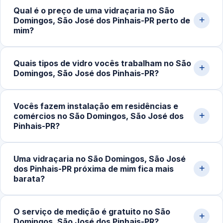
Qual é o preço de uma vidraçaria no São
Domingos, São José dos Pinhais-PR perto de
mim?
O custo do serviço varia conforme o tipo de vidro,
Quais tipos de vidro vocês trabalham no São
dimensões, espessura, acessórios e complexidade da
Domingos, São José dos Pinhais-PR?
instalação. Box simples partem de cerca de R$400,00;
portas e fachadas podem ultrapassar R$2.500,00.
Trabalhamos com vidro temperado incolor, fumê,
Solicite uma medição pelo WhatsApp para receber um
Vocês fazem instalação em residências e
jateado, refletivo, laminado e espelhos sob medida.
comércios no São Domingos, São José dos
orçamento detalhado.
Atendemos espessuras de 6mm, 8mm, 10mm e 12mm
Pinhais-PR?
conforme a aplicação (box, porta, fachada, guarda-
corpo).
Sim. Atendemos residências, apartamentos, lojas,
Uma vidraçaria no São Domingos, São José
escritórios, restaurantes e obras em geral em São José
dos Pinhais-PR próxima de mim fica mais
dos Pinhais‑PR. Fazemos medição, projeto, fabricação e
barata?
instalação completa.
Em muitos casos, sim. Quando o serviço é executado
O serviço de medição é gratuito no São
por uma vidraçaria próxima da sua localização, os custos
Domingos, São José dos Pinhais-PR?