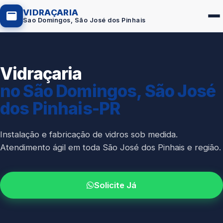
VIDRAÇARIA
Sao Domingos, São José dos Pinhais
Vidraçaria
Box de Vidro
no São Domingos, São José
Portas em Vidro
dos Pinhais-PR
Guarda-Corpo
Janelas de Vidro
Instalação e fabricação de vidros sob medida.
Atendimento ágil em toda São José dos Pinhais e região.
Espelho Sob Medida
Fachada de Vidro
Solicite Já
Parede de Vidro
Cobertura de Vidro