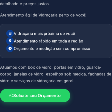
detalhado e preços justos.
Atendimento ágil de Vidraçaria perto de você!
Vidraçaria mais próxima de você
Atendimento rápido em toda a região
Orçamento e medição sem compromisso
Atuamos com
box de vidro
,
portas em vidro
,
guarda-
corpo
,
janelas de vidro
,
espelhos sob medida
,
fachadas de
vidro
e
serviços de vidraçaria em geral.
Solicite seu Orçamento
4.9 / 5.0
avaliacao dos clientes