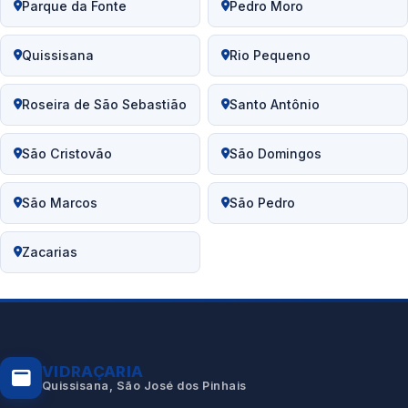
Parque da Fonte
Pedro Moro
Quissisana
Rio Pequeno
Roseira de São Sebastião
Santo Antônio
São Cristovão
São Domingos
São Marcos
São Pedro
Zacarias
VIDRAÇARIA
Quissisana, São José dos Pinhais