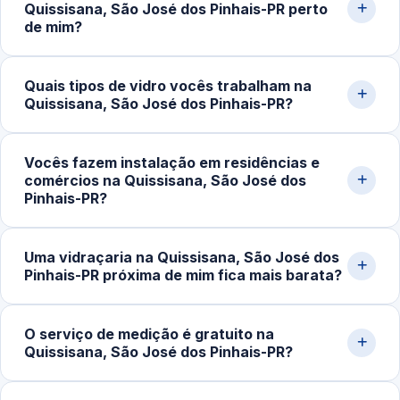
Quissisana, São José dos Pinhais-PR perto
de mim?
O custo do serviço varia conforme o tipo de vidro,
Quais tipos de vidro vocês trabalham na
dimensões, espessura, acessórios e complexidade da
Quissisana, São José dos Pinhais-PR?
instalação. Box simples partem de cerca de R$400,00;
portas e fachadas podem ultrapassar R$2.500,00.
Trabalhamos com vidro temperado incolor, fumê,
Solicite uma medição pelo WhatsApp para receber um
Vocês fazem instalação em residências e
jateado, refletivo, laminado e espelhos sob medida.
comércios na Quissisana, São José dos
orçamento detalhado.
Atendemos espessuras de 6mm, 8mm, 10mm e 12mm
Pinhais-PR?
conforme a aplicação (box, porta, fachada, guarda-
corpo).
Sim. Atendemos residências, apartamentos, lojas,
Uma vidraçaria na Quissisana, São José dos
escritórios, restaurantes e obras em geral em São José
Pinhais-PR próxima de mim fica mais barata?
dos Pinhais‑PR. Fazemos medição, projeto, fabricação e
instalação completa.
Em muitos casos, sim. Quando o serviço é executado
O serviço de medição é gratuito na
por uma vidraçaria próxima da sua localização, os custos
Quissisana, São José dos Pinhais-PR?
de deslocamento e transporte de vidro tendem a ser
menores.
Sim. Realizamos visita técnica para medição e