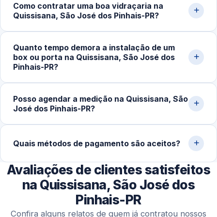
Como contratar uma boa vidraçaria na
orçamento sem compromisso, em residências,
Quissisana, São José dos Pinhais-PR?
comércios e obras na cidade de São José dos
Pinhais‑PR e região.
O ideal é verificar a reputação da empresa, conferir
Quanto tempo demora a instalação de um
avaliações de clientes, pedir orçamento detalhado e
box ou porta na Quissisana, São José dos
confirmar a garantia do serviço. Experiência com vidro
Pinhais-PR?
temperado faz toda a diferença na qualidade do
acabamento.
Após a aprovação do orçamento e fabricação do vidro
Posso agendar a medição na Quissisana, São
temperado (geralmente 5 a 10 dias úteis), a instalação no
José dos Pinhais-PR?
local costuma ser concluída em 2 a 4 horas.
Sim. Trabalhamos com agendamento conforme a
disponibilidade do cliente, incluindo finais de semana,
Quais métodos de pagamento são aceitos?
para realizar medição, orçamento e fechamento do
Avaliações de clientes satisfeitos
serviço.
Disponibilizamos diversas formas de pagamento,
incluindo Pix, dinheiro, cartões de crédito e débito e
na Quissisana, São José dos
transferência bancária.
Pinhais-PR
Confira alguns relatos de quem já contratou nossos