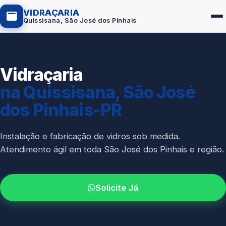
VIDRAÇARIA
Quissisana, São José dos Pinhais
Vidraçaria
Box de Vidro
na Quissisana, São José
Portas em Vidro
dos Pinhais-PR
Guarda-Corpo
Janelas de Vidro
Instalação e fabricação de vidros sob medida.
Atendimento ágil em toda São José dos Pinhais e região.
Espelho Sob Medida
Fachada de Vidro
Solicite Já
Parede de Vidro
Cobertura de Vidro