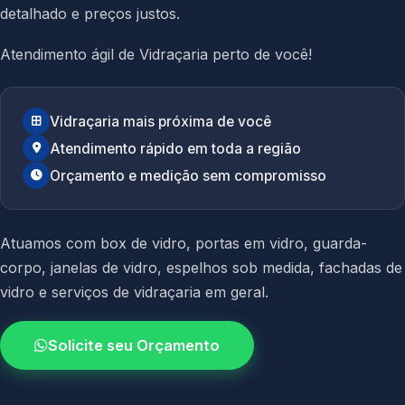
detalhado e preços justos.
Atendimento ágil de Vidraçaria perto de você!
Vidraçaria mais próxima de você
Atendimento rápido em toda a região
Orçamento e medição sem compromisso
Atuamos com
box de vidro
,
portas em vidro
,
guarda-
corpo
,
janelas de vidro
,
espelhos sob medida
,
fachadas de
vidro
e
serviços de vidraçaria em geral.
Solicite seu Orçamento
4.9 / 5.0
avaliacao dos clientes