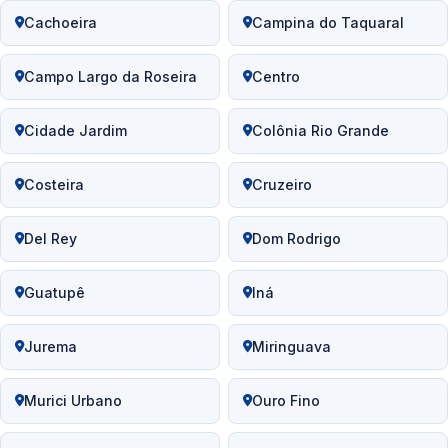
Cachoeira
Campina do Taquaral
Campo Largo da Roseira
Centro
Cidade Jardim
Colônia Rio Grande
Costeira
Cruzeiro
Del Rey
Dom Rodrigo
Guatupê
Iná
Jurema
Miringuava
Murici Urbano
Ouro Fino