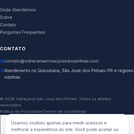
Onde Atendemos
Sobre
Contato
Perguntas Frequentes
CONTATO
contato@vidracariaemsaojosedospinhais.com
Atendimento no Quissisana, São José dos Pinhais-PR e regioes
vizinhas
©
2026
Vidraçaria São José dos Pinhais
. Todos os direitos
reservados.
Politica de Privacidade
Termos de Uso
Sitemap
Usamos cookies apenas para medir acessos e
melhorar a experiência do site. Você pode aceitar ou